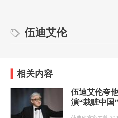
伍迪艾伦
相关内容
伍迪艾伦夸
演“栽赃中国
菠萝欣赏家本尊 2026