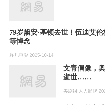
79岁黛安·基顿去世！伍迪艾
等悼念
释凡电影 2025-10-14
文青偶像，奥
逝世……
美剧组|人人影视 2025