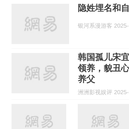
隐姓埋名和
银河系漫游客 2025-0
韩国孤儿宋宜
领养，貌丑心
养父
洲洲影视娱评 2025-0