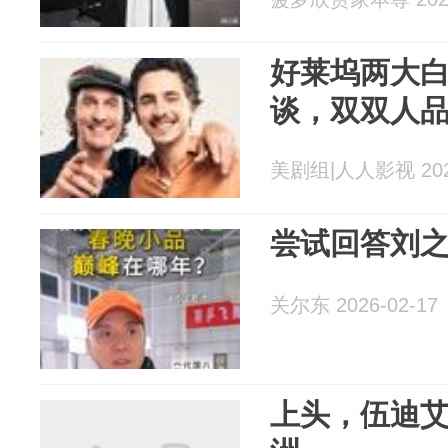
好莱坞两大
谈，双双人
美剧组|人人影视 2026
尝试回答刘
关尔东 2026-02-17
上头，伍迪