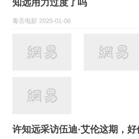
知远用力过度了吗
毒舌电影 2025-01-06
许知远采访伍迪·艾伦这期，好