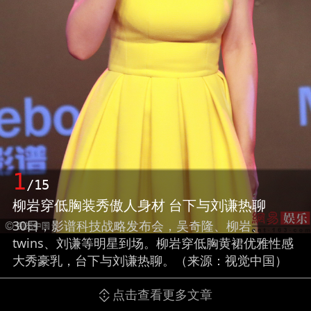
1
/15
柳岩穿低胸装秀傲人身材 台下与刘谦热聊
30日，影谱科技战略发布会，吴奇隆、柳岩、
twins、刘谦等明星到场。柳岩穿低胸黄裙优雅性感
大秀豪乳，台下与刘谦热聊。（来源：视觉中国）
点击查看更多文章