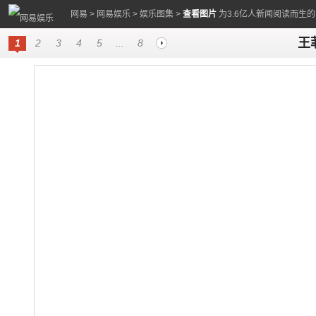
网易
>
网易娱乐
>
娱乐图集
>
查看图片
为3.6亿人新闻阅读而生
王
1
2
3
4
5
...
8