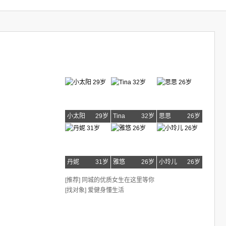
小太阳
29岁
Tina
32岁
思思
26岁
丹妮
31岁
雅悠
26岁
小玲儿
26岁
[推荐] 同城的优质女生在这里等你
[找对象] 爱健身懂生活