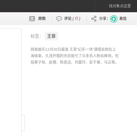
找对象点这里
0
(
)
原图
评论
分享：
易信
标签：
王菲
网易娱乐12月30日报道 王菲“幻乐一场”演唱会刚在上
海结束，久违开唱的天后吸引了众多名人粉丝捧场，包
括章子怡、赵薇、陈奕迅、刘嘉玲、彭于晏、马云等。