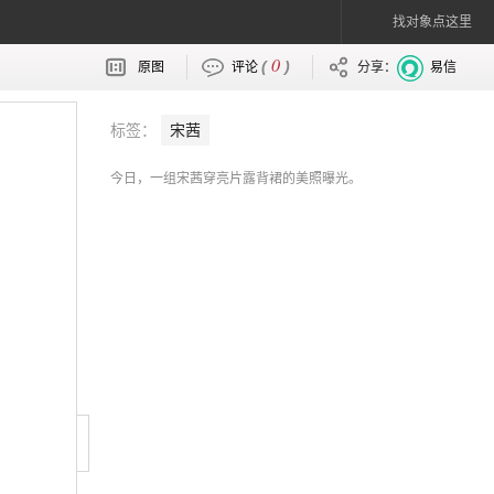
找对象点这里
0
(
)
原图
评论
分享：
易信
标签：
宋茜
今日，一组宋茜穿亮片露背裙的美照曝光。