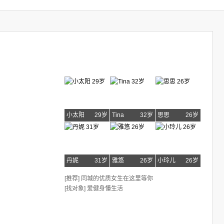
小太阳
29岁
Tina
32岁
思思
26岁
丹妮
31岁
雅悠
26岁
小玲儿
26岁
[推荐] 同城的优质女生在这里等你
[找对象] 爱健身懂生活