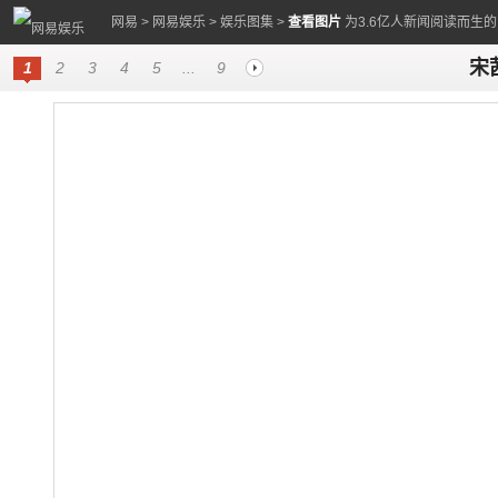
网易
>
网易娱乐
>
娱乐图集
>
查看图片
为3.6亿人新闻阅读而生
宋
1
2
3
4
5
...
9