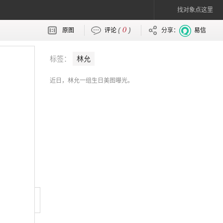
找对象点这里
0
(
)
原图
评论
分享：
易信
标签：
林允
近日，林允一组生日美图曝光。