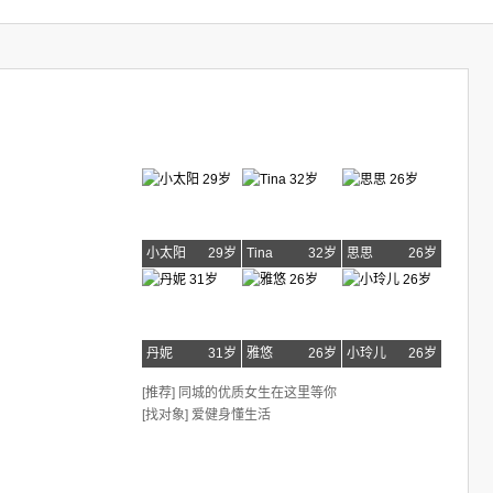
小太阳
29岁
Tina
32岁
思思
26岁
丹妮
31岁
雅悠
26岁
小玲儿
26岁
[推荐] 同城的优质女生在这里等你
[找对象] 爱健身懂生活