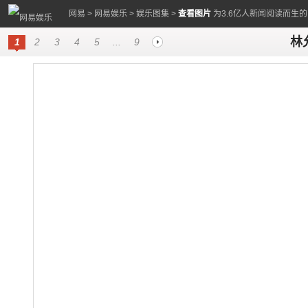
网易
>
网易娱乐
>
娱乐图集
>
查看图片
为3.6亿人新闻阅读而生
林
1
2
3
4
5
...
9