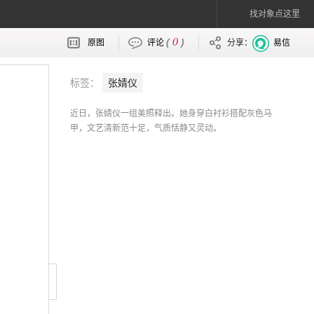
找对象点这里
0
(
)
原图
评论
分享：
易信
标签：
张婧仪
近日，张婧仪一组美照释出。她身穿白衬衫搭配灰色马
甲，文艺清新范十足，气质恬静又灵动。