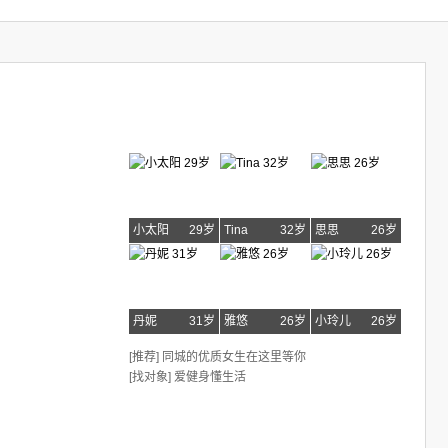
小太阳
29岁
Tina
32岁
思思
26岁
丹妮
31岁
雅悠
26岁
小玲儿
26岁
[推荐] 同城的优质女生在这里等你
[找对象] 爱健身懂生活