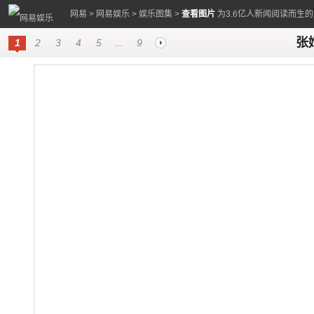
网易
>
网易娱乐
>
娱乐图集
>
查看图片
为3.6亿人新闻阅读而生
张
1
2
3
4
5
...
9