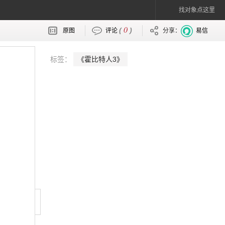
找对象点这里
0
(
)
原图
评论
分享：
易信
标签：
《霍比特人3》