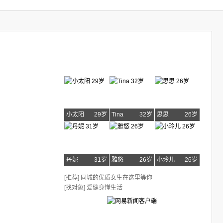
小太阳
29岁
Tina
32岁
思思
26岁
丹妮
31岁
雅悠
26岁
小玲儿
26岁
[推荐] 同城的优质女生在这里等你
[找对象] 爱健身懂生活