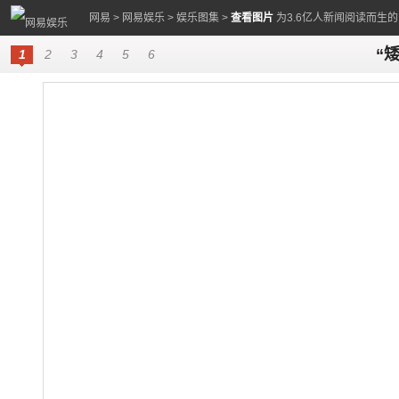
网易
>
网易娱乐
>
娱乐图集
>
查看图片
为3.6亿人新闻阅读而生
“
1
2
3
4
5
6