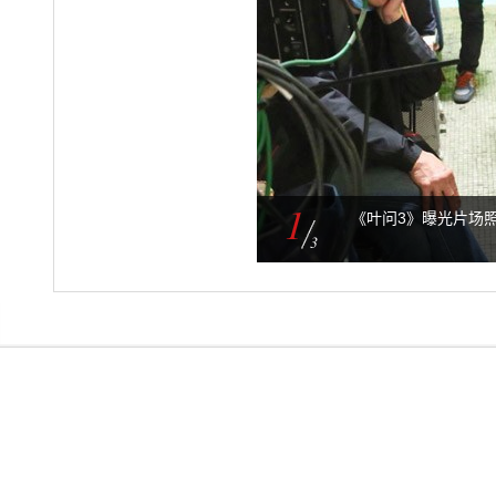
1
《叶问3》曝光片场
3