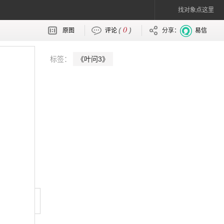
找对象点这里
0
(
)
原图
评论
分享：
易信
标签：
《叶问3》