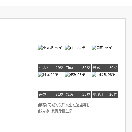
小太阳
29岁
Tina
32岁
思思
26岁
丹妮
31岁
雅悠
26岁
小玲儿
26岁
[推荐] 同城的优质女生在这里等你
[找对象] 爱健身懂生活