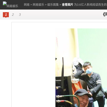
网易
>
网易娱乐
>
娱乐图集
>
查看图片
为3.6亿人新闻阅读而生
《
1
2
3