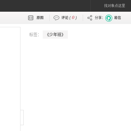
找对象点这里
0
(
)
原图
评论
分享：
易信
标签：
《少年班》