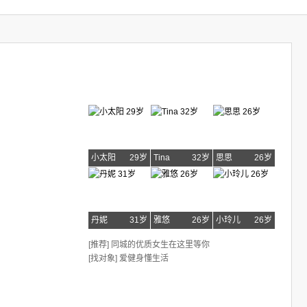
小太阳
29岁
Tina
32岁
思思
26岁
丹妮
31岁
雅悠
26岁
小玲儿
26岁
[推荐] 同城的优质女生在这里等你
[找对象] 爱健身懂生活