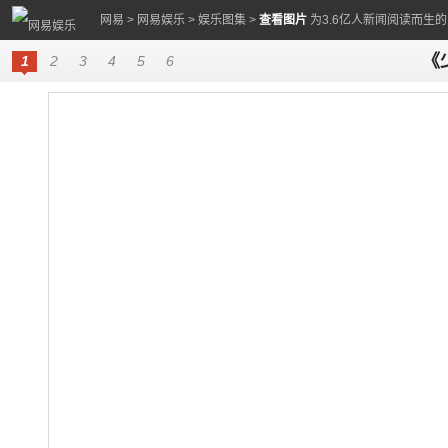
网易
>
网易娱乐
>
娱乐图集
>
查看图片
为3.6亿人新闻阅读而生
《
1
2
3
4
5
6