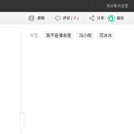
找对象点这里
0
(
)
原图
评论
分享：
易信
标签：
我不是潘金莲
冯小刚
范冰冰