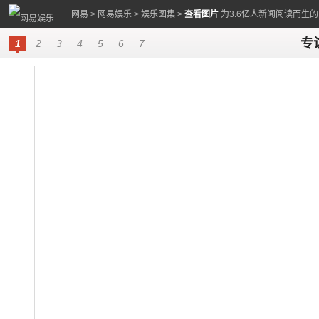
网易
>
网易娱乐
>
娱乐图集
>
查看图片
为3.6亿人新闻阅读而生
专
1
2
3
4
5
6
7