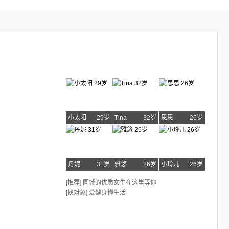
小太阳
29岁
Tina
32岁
思思
26岁
丹妮
31岁
雅悠
26岁
小玲儿
26岁
[推荐] 同城的优质女生在这里等你
[找对象] 爱健身懂生活