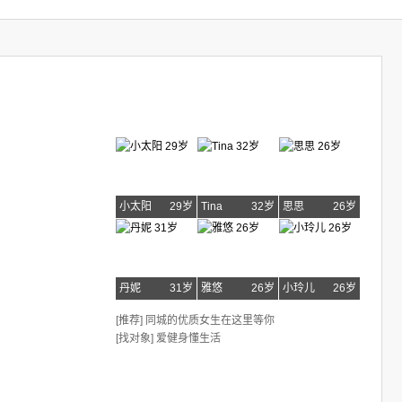
小太阳
29岁
Tina
32岁
思思
26岁
丹妮
31岁
雅悠
26岁
小玲儿
26岁
[推荐] 同城的优质女生在这里等你
[找对象] 爱健身懂生活