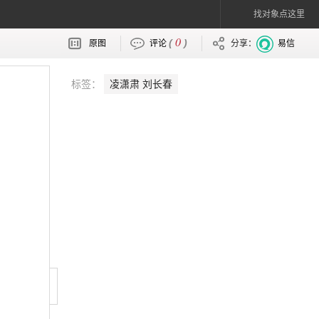
找对象点这里
0
(
)
原图
评论
分享：
易信
标签：
凌潇肃 刘长春