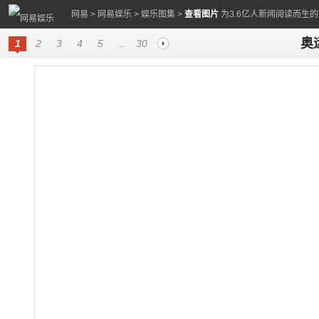
网易
>
网易娱乐
>
娱乐图集
>
查看图片
为3.6亿人新闻阅读而生
奥
1
2
3
4
5
...
30