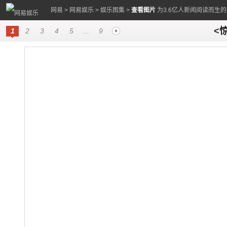
网易
>
网易娱乐
>
娱乐图集
>
查看图片
为3.6亿人新闻阅读而生
<
1
2
3
4
5
...
9