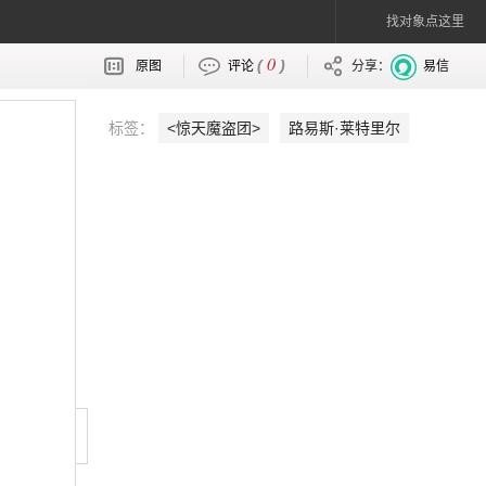
找对象点这里
0
(
)
原图
评论
分享：
易信
标签：
<惊天魔盗团>
路易斯·莱特里尔