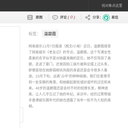
找对象点这里
0
(
)
原图
评论
分享：
易信
标签：
温碧霞
网易娱乐11月7日报道（图文/小易）近日，温碧霞接受
了网易娱乐《老友记》的专访。温碧霞，这个写满女性
柔美的名字似乎是对她最准确的定位，她不仅驾驭了美
貌，走进了豪门，还曾因拍三级片被舆论摆上过头条，
即便是现在她那弱柳扶风般的身姿还是会令很多人着
迷。10月下旬，远离“占中”的种种硝烟，我们在香港寻
到一处安静的角落，和她聊起那些或好或坏的过往和未
来。48岁的温碧霞还是会时不时的轻撩长发，眼神迷
离，让人几乎忘记了她的年纪。采访中，经历过黑帮插
手香港娱乐圈年代的她也透露了当年一些不为人知的真
相。