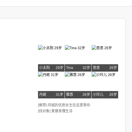
小太阳
29岁
Tina
32岁
思思
26岁
丹妮
31岁
雅悠
26岁
小玲儿
26岁
[推荐] 同城的优质女生在这里等你
[找对象] 爱健身懂生活