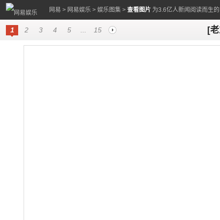
网易
>
网易娱乐
>
娱乐图集
>
查看图片
为3.6亿人新闻阅读而生
[
1
2
3
4
5
...
15