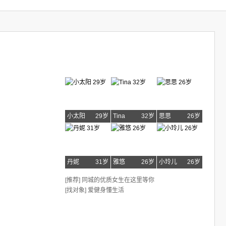
小太阳
29岁
Tina
32岁
思思
26岁
丹妮
31岁
雅悠
26岁
小玲儿
26岁
[推荐] 同城的优质女生在这里等你
[找对象] 爱健身懂生活