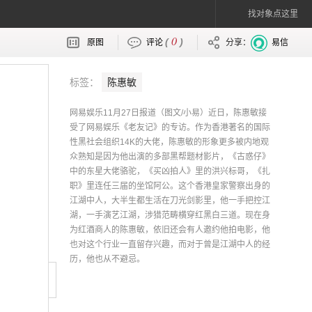
找对象点这里
0
(
)
原图
评论
分享：
易信
标签：
陈惠敏
网易娱乐11月27日报道（图文/小易）近日，陈惠敏接
受了网易娱乐《老友记》的专访。作为香港著名的国际
性黑社会组织14K的大佬，陈惠敏的形象更多被内地观
众熟知是因为他出演的多部黑帮题材影片，《古惑仔》
中的东星大佬骆驼，《买凶拍人》里的洪兴标哥，《扎
职》里连任三届的坐馆阿公。这个香港皇家警察出身的
江湖中人，大半生都生活在刀光剑影里，他一手把控江
湖，一手演艺江湖，涉猎范畴横穿红黑白三道。现在身
为红酒商人的陈惠敏，依旧还会有人邀约他拍电影，他
也对这个行业一直留存兴趣，而对于曾是江湖中人的经
历，他也从不避忌。