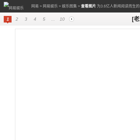
网易
>
网易娱乐
>
娱乐图集
>
查看图片
为3.6亿人新闻阅读而生
[
1
2
3
4
5
...
10