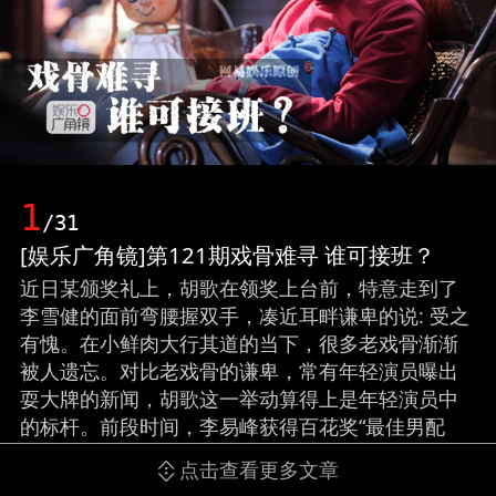
1
/31
[娱乐广角镜]第121期戏骨难寻 谁可接班？
近日某颁奖礼上，胡歌在领奖上台前，特意走到了
李雪健的面前弯腰握双手，凑近耳畔谦卑的说: 受之
有愧。在小鲜肉大行其道的当下，很多老戏骨渐渐
被人遗忘。对比老戏骨的谦卑，常有年轻演员曝出
耍大牌的新闻，胡歌这一举动算得上是年轻演员中
的标杆。前段时间，李易峰获得百花奖“最佳男配
角”的称号，引起一番讨论。那在年轻一代的演员
点击查看更多文章
中，谁有可能成为青年戏骨呢？（责编/池安利 实习