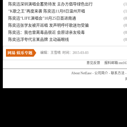
陈奕迅深圳演唱会蓄势待发 主办方倡导绿色出行
(
“K歌之王”再度来袭 陈奕迅11月8日温州开唱
(
陈奕迅“LIFE演唱会”10月25日首进南通
(
陈奕迅张学友被开巡唱 发声明呼吁歌迷勿受骗
(
陈奕迅：我也曾离毒品很近 会原谅亲友吸毒
(
陈奕迅浮夸代言某品牌 主动画眼线
(
编辑：王雪晴 时间：2015-03-03
意见反馈
报料邮箱:ent163ba
About NetEase
-
公司简介
-
联系方法