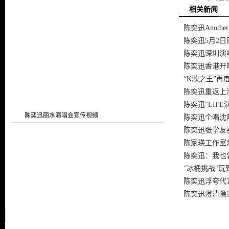
相关新闻
陈奕迅Another
陈奕迅5月2
陈奕迅深圳演
陈奕迅香港开
“K歌之王”再
陈奕迅重返上
陈奕迅“LIFE
陈奕迅丽水演唱会宣传视频
陈奕迅个唱沈
陈奕迅张学友
陈家瑛工作室
陈奕迅：我也
"冰桶挑战"
陈奕迅浮夸代
陈奕迅澄清隐退
陈奕迅演唱会精彩现场