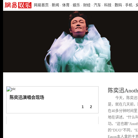
网易首页
-
新闻
-
体育
-
娱乐
-
财经
-
汽车
-
科技
-
数码
-
手机
-
网易云音乐
|
音乐频道首页
|
最新动态
|
网友评论
陈奕迅Anoth
陈奕迅5月2日丽水开唱
今天，陈奕迅“A
是，就在几天前，
1
2
在40多分钟时间里
地在讲述。“什么
相关视频
功。”这也跟“Anot
的“DUO”不同，“E
Eason本人拿的主