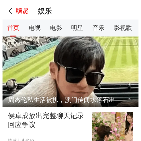
娱乐
首页
电视
电影
明星
音乐
影视歌
周杰伦私生活被扒，澳门传闻水落石出
侯卓成放出完整聊天记录
回应争议
情感大头说说