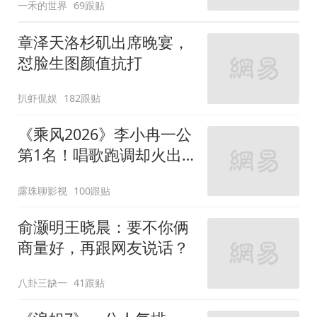
一禾的世界
69跟贴
章泽天洛杉矶出席晚宴，
怼脸生图颜值抗打
扒虾侃娱
182跟贴
《乘风2026》李小冉一公
第1名！唱歌跑调却火出
圈
露珠聊影视
100跟贴
俞灏明王晓晨：要不你俩
商量好，再跟网友说话？
八卦三缺一
41跟贴