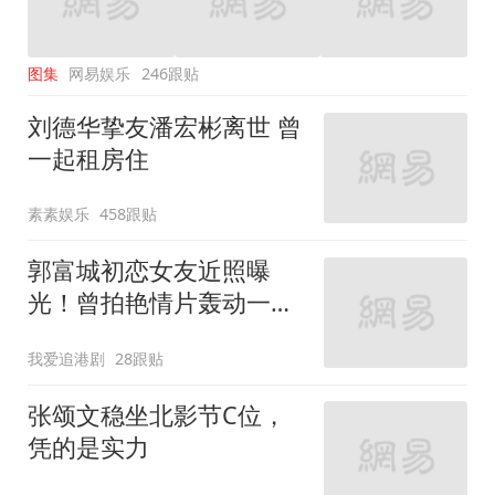
图集
网易娱乐
246跟贴
刘德华挚友潘宏彬离世 曾
一起租房住
素素娱乐
458跟贴
郭富城初恋女友近照曝
光！曾拍艳情片轰动一
时！
我爱追港剧
28跟贴
张颂文稳坐北影节C位，
凭的是实力