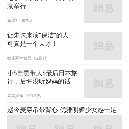
京举行
新华社
8跟贴
让朱珠来演“保洁”的人，
可真是一个天才！
娱乐圈笔娱君
92跟贴
小S自责带大S最后日本旅
行，后悔没听妈妈的话
素素娱乐
100跟贴
赵今麦穿吊带背心 优雅明媚少女感十足