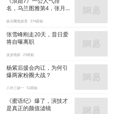
《浪姐7》一公人气排
名，乌兰图雅第4，张月
第2
娱乐圈笔娱君
374跟贴
张雪峰刚走20天，昔日爱
将自曝离职
皮皮电影
25跟贴
杨紫后援会内讧，为何引
爆两家粉圈大战？
八卦三缺一
52跟贴
《蜜语纪》爆了，演技才
是真正的颜值滤镜