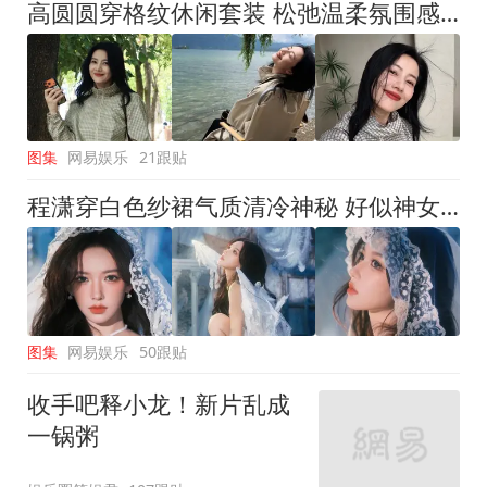
高圆圆穿格纹休闲套装 松弛温柔氛围感拉满
图集
网易娱乐
21跟贴
程潇穿白色纱裙气质清冷神秘 好似神女降临
图集
网易娱乐
50跟贴
收手吧释小龙！新片乱成
一锅粥