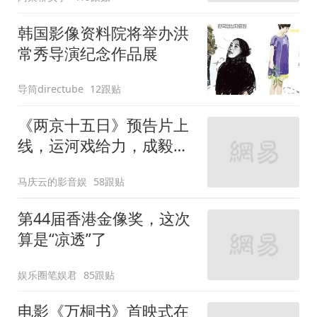
韩国影像资料院将举办洪
常秀导演纪念作品展
导筒directube
12跟贴
《两京十五日》预告片上
线，运河戏给力，成毅演
技大气磅礴
马庆云的影音娱
58跟贴
第44届香港金像奖，这次
算是“凉透”了
娱乐圈笔娱君
85跟贴
电影《万桐书》首映式在