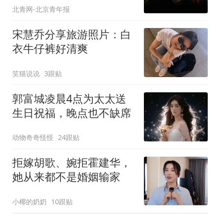
北青网-北京青年报
宋慧乔分享旅游照片：白
衣牛仔裤好清爽
笑猫说说
3跟贴
郭富城凌晨4点为太太送
生日祝福，晚点也不缺席
动物奇奇怪怪
24跟贴
拒嫁胡歌、婉拒霍建华，
她从来都不是婚姻输家
小椰的奶奶
10跟贴