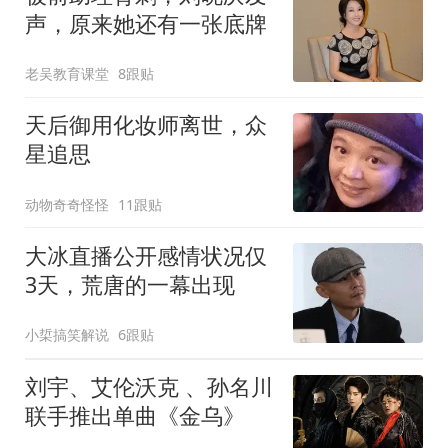
声，原来她还有一张底牌
老吴教育课堂
8跟贴
天后御用化妆师离世，众
星追思
动物奇奇怪怪
11跟贴
大冰直播公开感情状况仅
3天，荒唐的一幕出现
小梊搞笑解说
6跟贴
刘宇、艾伦沃克 、孙名川
联手推出单曲《金乌》