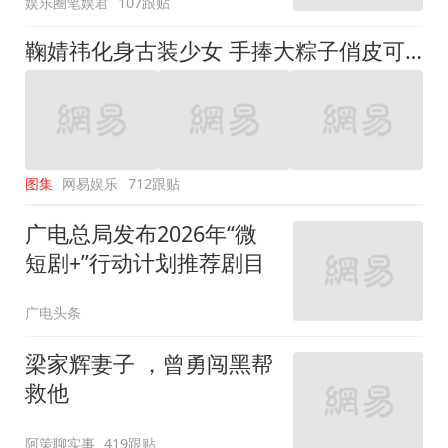
娱乐圈笔娱君
107跟贴
鞠婧祎化身古装少女 手捧大粽子俏皮可爱
图集
网易娱乐
712跟贴
广电总局发布2026年“微
短剧+”行动计划推荐剧目
广电头条
梁家辉妻子 ，曾勇闯黑帮
救他
阿策聊实事
419跟贴