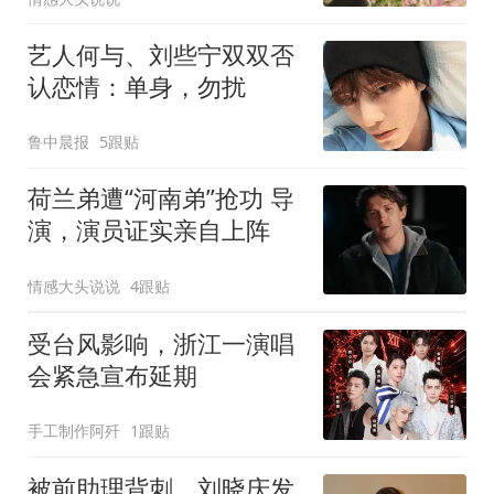
艺人何与、刘些宁双双否
认恋情：单身，勿扰
鲁中晨报
5跟贴
荷兰弟遭“河南弟”抢功 导
演，演员证实亲自上阵
情感大头说说
4跟贴
受台风影响，浙江一演唱
会紧急宣布延期
手工制作阿歼
1跟贴
被前助理背刺，刘晓庆发