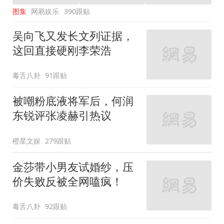
图集
网易娱乐
390跟贴
吴向飞又发长文列证据，
这回直接硬刚李荣浩
毒舌八卦
91跟贴
被嘲粉底液将军后，何润
东锐评张凌赫引热议
橙星文娱
279跟贴
金莎带小男友试婚纱，压
价失败反被全网嗑疯！
毒舌八卦
92跟贴