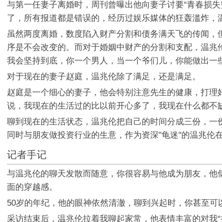
与第一任妻子离婚时，周刊曾曝出他向妻子讨要“青春损失
了，所有报道都是错误的，经历过娱乐媒体的狂轰滥炸，
虽然两度离婚，数度陷入财产分割和债务满天飞的传闻，
序是不会改变的。而对于婚姻中财产的分割和支配，温兆
我会坚持到底，你一个男人，当一个爷们儿，你能做出一
对于现在的妻子赵庭，温兆伦除了满足，还是满足。
赵庭是一个细心的妻子，他会特别注意先生的健康，打理
说，我现在的生活过的比以前开心多了，我现在什么都不
聊到现在的生活状态，温兆伦把自己的时间分成三份，一
同时与朋友做投资行业的生意，作为资深"龟迷"的温兆伦
记者手记
与温兆伦的聊天发散而随意，你很容易与他成为朋友，他
面的穿越感。
50岁的年纪，他的眼神依然清澈，聊到兴起时，你甚至可
采访结束后，温兆伦拉着我聊起家常，他表情丰富的对我“