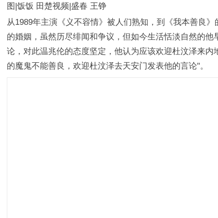
图|
饭饭
田楚
视频|盛春 王铮
从1989年主演《义不容情》被人们熟知，到《我本善良
的婚姻，虽然历尽绯闻和争议，但如今生活恬淡自然的他早
论，对此温兆伦的态度坚定，他认为应该欢迎杜汶泽来内
的魔鬼不能善良，欢迎杜汶泽去天安门发表他的言论"。