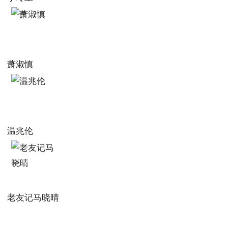
萧淑慎
温兆伦
老友记马晓晴