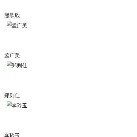
熊欣欣
孟广美
郑则仕
李玲玉