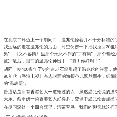
在北京二环边上一个胡同口，温兆伦操着并不十分标准的“
我远远的走在温兆伦的后面，时空仿佛一下把我拉回20世纪
男”，《义不容情》里那个无恶不作的“丁有康”，那个曾
被冲散后，眼前的温兆伦伸出手，“嗨！你好啊！”
胡同一侧400多年历史的古老石墙引起了温兆伦的注意，
90年代《香港电视》杂志封面的海报范儿跃然而生，细细
的“温表哥”。
普通话是所有香港艺人一道难过的坎，虽然温兆伦说的没有
天乐、蔡卓妍一类香港艺人好得多，交谈中温兆伦会蹦出“
在胡同深处一个四合院里，清茶翠鸟，我们的聊天就这样