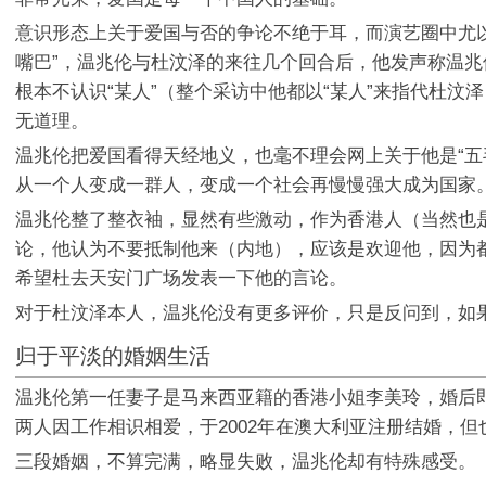
意识形态上关于爱国与否的争论不绝于耳，而演艺圈中尤
嘴巴”，温兆伦与杜汶泽的来往几个回合后，他发声称温
根本不认识“某人”（整个采访中他都以“某人”来指代杜
无道理。
温兆伦把爱国看得天经地义，也毫不理会网上关于他是“五
从一个人变成一群人，变成一个社会再慢慢强大成为国家
温兆伦整了整衣袖，显然有些激动，作为香港人（当然也
论，他认为不要抵制他来（内地），应该是欢迎他，因为
希望杜去天安门广场发表一下他的言论。
对于杜汶泽本人，温兆伦没有更多评价，只是反问到，如
归于平淡的婚姻生活
温兆伦第一任妻子是马来西亚籍的香港小姐李美玲，婚后
两人因工作相识相爱，于2002年在澳大利亚注册结婚，但
三段婚姻，不算完满，略显失败，温兆伦却有特殊感受。