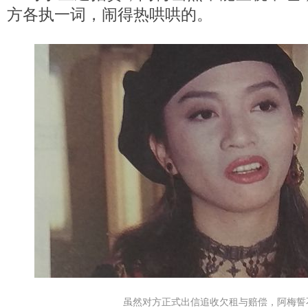
方各执一词，闹得热哄哄的。
虽然对方正式出信追收欠租与赔偿，阿梅誓