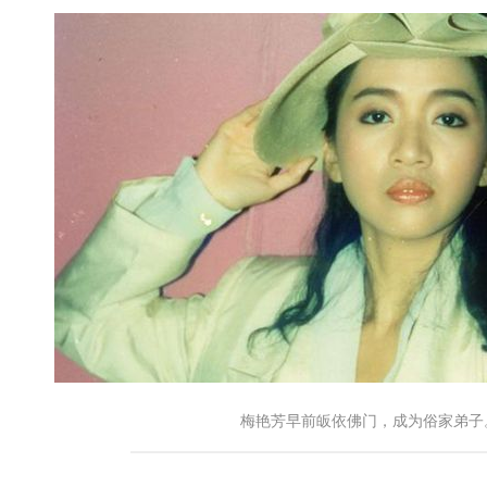
梅艳芳早前皈依佛门，成为俗家弟子