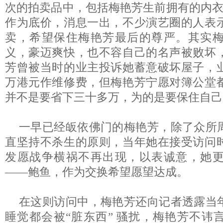
次的拍卖品中，包括梅艳芳生前拥有的内衣
作为底价，消息一出，不少演艺圈的人表
卖，希望保住梅艳芳最后的尊严。其实
义，豪迈爽快，也不容自己的名声被败坏
芳曾被当时的业主投诉她蓄意破坏屋子，
万港元作维修费，但梅艳芳宁愿对簿公堂
并不是要省下三十多万，为的是要保住自己
一早已经皈依佛门的梅艳芳，除了众所
直坚持不杀生的原则，当年她在接受访问
发愿战争横祸不再出现，以表诚意，她
——鲍鱼，作为交换希望愿望达成。
在这则访问中，梅艳芳还向记者透露当
睡觉都会被“脏东西” 骚扰，梅艳芳不讳