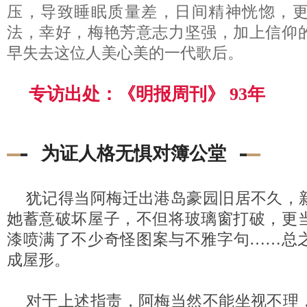
压，导致睡眠质量差，日间精神恍惚，
法，幸好，梅艳芳意志力坚强，加上信仰
早失去这位人美心美的一代歌后。
专访出处：《明报周刊》 93年
为证人格无惧对簿公堂
犹记得当阿梅迁出港岛豪园旧居不久，
她蓄意破坏屋子，不但将玻璃窗打破，更
漆喷满了不少奇怪图案与不雅字句……总
成屋形。
对于上述指责，阿梅当然不能坐视不理