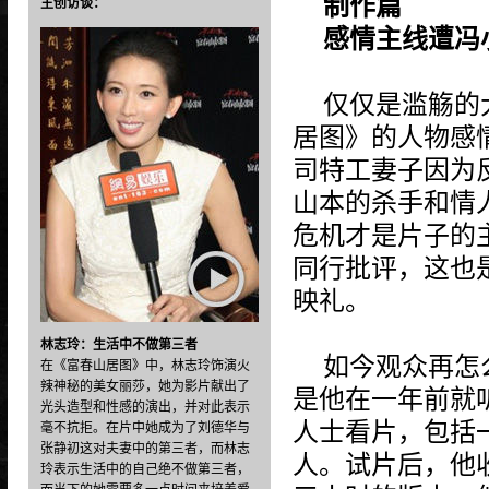
制作篇
主创访谈：
感情主线遭冯
仅仅是滥觞的
居图》的人物感
司特工妻子因为反
山本的杀手和情
危机才是片子的
同行批评，这也
映礼。
林志玲：生活中不做第三者
如今观众再怎
在《富春山居图》中，林志玲饰演火
辣神秘的美女丽莎，她为影片献出了
是他在一年前就
光头造型和性感的演出，并对此表示
人士看片，包括
毫不抗拒。在片中她成为了刘德华与
张静初这对夫妻中的第三者，而林志
人。试片后，他
玲表示生活中的自己绝不做第三者，