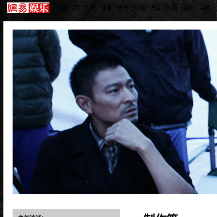
网易首页
-
新闻
-
体育
-
娱乐
-
财经
-
汽车
-
科技
-
数码
-
手机
-