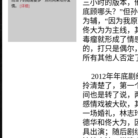
而当下的她需要多一点时间来培养爱
三小时的版本，
情。
[详细]
底顾哪头？”但
为辅，“因为我
佟大为为主线，
毒瘤就形成了情
的，打只是偶尔
所有其他人否定
2012年年
拎清楚了，第一
间也是转了说，
感情戏被大砍，
一场婚礼，林志
德华和佟大为，
具出演；随后剧