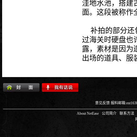
洼地水池，搭建
面。这段被称作
补拍的部分还
过海关时硬盘也
露，素材是因为
出场的道具、服
意见反馈
报料邮箱:ent163b
About NetEase
-
公司简介
-
联系方法