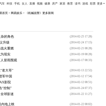
汽车
-
科技
-
手机
-
女人
-
直播
-
视频
-
健康
-
房产
-
家居
-
教育
-
读书
-
游戏
-
彩票
-
更多
易首页
>
网易娱乐
> 《机械战警》更多新闻
图片
访谈
博客
专题
资料库
论坛
彩铃
手机版
复杂的角色
(2014-02-25 17:28)
义升级
(2014-02-24 17:15)
后战火重燃
(2014-02-21 08:28)
成为现实
(2014-02-19 08:28)
百人冒雨围观
(2014-02-17 08:33)
“老大哥”
(2014-02-13 22:52)
日进军中国
(2014-02-12 17:54)
AX影院
(2014-02-12 08:51)
告“控制”
(2014-01-24 07:37)
引全球影迷
(2014-01-22 11:27)
8日内地上映
(2014-01-22 08:02)