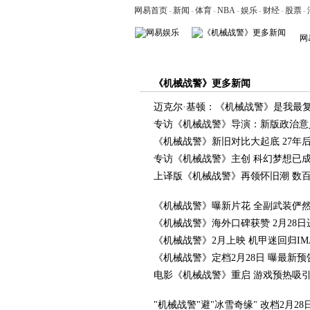
网易首页
-
新闻
-
体育
-
NBA
-
娱乐
-
财经
-
股票
-
网
滚动
明星
电影
电视
音乐
视频
《机械战警》更多新闻
迈克尔·基顿：《机械战警》是我最
专访《机械战警》导演：新版政治意
《机械战警》新旧对比大起底 27年
专访《机械战警》主创 科幻梦想已
上译版《机械战警》再领怀旧潮 数
《机械战警》曝新片花 全副武装俨然
《机械战警》海外口碑获赞 2月28
《机械战警》2月上映 机甲迷回归IM
《机械战警》定档2月28日 曝最新预
电影《机械战警》重启 游戏预热吸
"机械战警"避"冰雪奇缘" 改档2月2