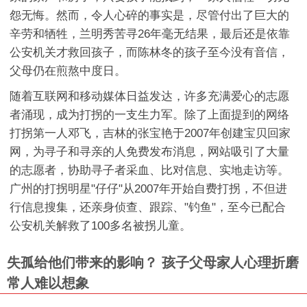
怨无悔。然而，令人心碎的事实是，尽管付出了巨大的
辛劳和牺牲，兰明秀苦寻26年毫无结果，最后还是依靠
公安机关才救回孩子，而陈林冬的孩子至今没有音信，
父母仍在煎熬中度日。
随着互联网和移动媒体日益发达，许多充满爱心的志愿
者涌现，成为打拐的一支生力军。除了上面提到的网络
打拐第一人邓飞，吉林的张宝艳于2007年创建宝贝回家
网，为寻子和寻亲的人免费发布消息，网站吸引了大量
的志愿者，协助寻子者采血、比对信息、实地走访等。
广州的打拐明星"仔仔"从2007年开始自费打拐，不但进
行信息搜集，还亲身侦查、跟踪、"钓鱼"，至今已配合
公安机关解救了100多名被拐儿童。
失孤给他们带来的影响？ 孩子父母家人心理折磨
常人难以想象