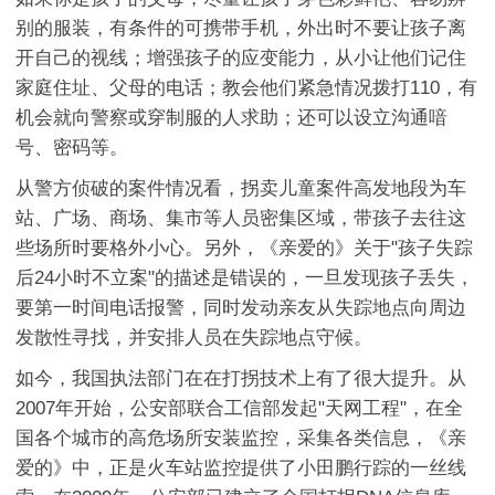
别的服装，有条件的可携带手机，外出时不要让孩子离
开自己的视线；增强孩子的应变能力，从小让他们记住
家庭住址、父母的电话；教会他们紧急情况拨打110，有
机会就向警察或穿制服的人求助；还可以设立沟通喑
号、密码等。
从警方侦破的案件情况看，拐卖儿童案件高发地段为车
站、广场、商场、集市等人员密集区域，带孩子去往这
些场所时要格外小心。另外，《亲爱的》关于"孩子失踪
后24小时不立案"的描述是错误的，一旦发现孩子丢失，
要第一时间电话报警，同时发动亲友从失踪地点向周边
发散性寻找，并安排人员在失踪地点守候。
如今，我国执法部门在在打拐技术上有了很大提升。从
2007年开始，公安部联合工信部发起"天网工程"，在全
国各个城市的高危场所安装监控，采集各类信息，《亲
爱的》中，正是火车站监控提供了小田鹏行踪的一丝线