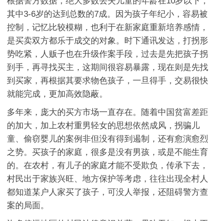
根据警方数据，绝大多数丢失儿童的年龄在10岁以下，
其中3-6岁的达到总数的7成。因为孩子年纪小，容易被
控制，记忆比较模糊，也利于在新家庭重新培养感情，
是买卖双方都乐于成交的对象。时下通讯发达，打拐形
势吃紧，人贩子也在升级作案手段，过去是先把孩子拐
到手，再寻找买主，这期间很容易暴露，现在则是先找
到买家，再根据其要求物色孩子，一旦得手，交易很快
就能完成，更加高效隐蔽。
多年来，庞大的买方市场一直存在。随着中国贫富差距
的加大，加上农村重男轻女的思想依然成风，拐骗儿
童、偷窃婴儿的案例非但没有得到遏制，还有愈演愈烈
之势。买孩子的家庭，很多是没有男孩，或是不能生育
的。在农村，有儿子的家庭才能不受欺负，传承下去，
村民出于家族兴旺、地方保护等考虑，往往出现全村人
都知道某户人家买了孩子，可没人举报，还阻碍警方查
案的局面。