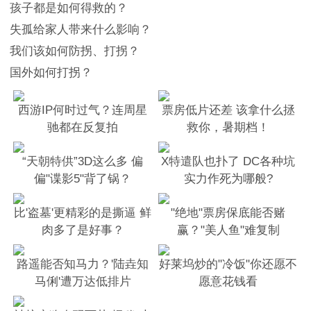
孩子都是如何得救的？
失孤给家人带来什么影响？
我们该如何防拐、打拐？
国外如何打拐？
西游IP何时过气？连周星
票房低片还差 该拿什么拯
驰都在反复拍
救你，暑期档！
“天朝特供”3D这么多 偏
X特遣队也扑了 DC各种坑
偏"谍影5"背了锅？
实力作死为哪般?
比'盗墓'更精彩的是撕逼 鲜
"绝地"票房保底能否赌
肉多了是好事？
赢？"美人鱼"难复制
路遥能否知马力？'陆垚知
好莱坞炒的"冷饭"你还愿不
马俐'遭万达低排片
愿意花钱看