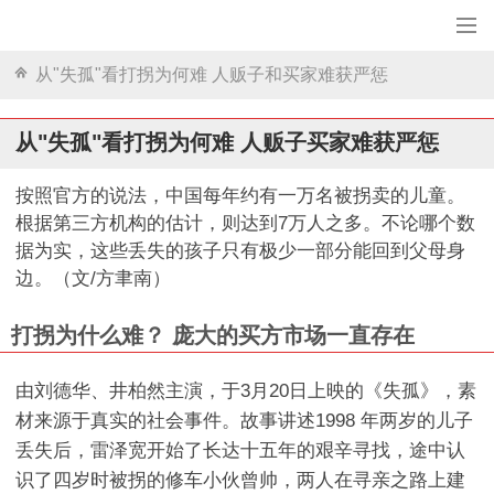
从"失孤"看打拐为何难 人贩子和买家难获严惩
从"失孤"看打拐为何难 人贩子买家难获严惩
按照官方的说法，中国每年约有一万名被拐卖的儿童。
根据第三方机构的估计，则达到7万人之多。不论哪个数
据为实，这些丢失的孩子只有极少一部分能回到父母身
边。（文/方聿南）
打拐为什么难？ 庞大的买方市场一直存在
由刘德华、井柏然主演，于3月20日上映的《失孤》，素
材来源于真实的社会事件。故事讲述1998 年两岁的儿子
丢失后，雷泽宽开始了长达十五年的艰辛寻找，途中认
识了四岁时被拐的修车小伙曾帅，两人在寻亲之路上建