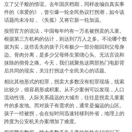
立了父子般的情谊。去年国庆档期，同样改编自真实事
件的《亲爱的》，曾引爆一轮全民热议打拐潮，如今该
话题尚未冷却，《失孤》又将它新一轮加温。
按照官方的说法，中国每年约有一万名被拐卖的儿童。
根据第三方机构的估计，则达到7万人之多。不论哪个数
据为实，这些丢失的孩子只有极少一部分能回到父母身
边。骨肉分离，是多少父母终生萦绕心头、无法言说和
抹除的彻骨之痛。今天，我们就聚焦这两部热门电影背
后共同的现实，关注打拐这个全民关心的话题。
相比其他形式的犯罪，拐卖大多数没有犯罪现场，线索
比较少，很容易形成积案。从不少案例可以发现，人口
流动性强、人际关系疏远的大城市，往往是拐卖儿童案
件的多发地。而对孩子有需求的，通常是偏远的山区。
孩子一经被拐，会在短时间迅速转移到外省，地理上的
跨度为公安机关办案增加了难度。