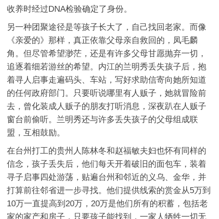
收养时经过DNA检验确定了身份。
另一种团聚途径是等孩子长大了，自己找回老家。而像
《亲爱的》那样，真正依靠父母亲自救回的，凤毛麟
角。但尽管希望渺茫，还是有许多父母甘愿抛弃一切，
追逐着细若游丝的希望。内江的兰明秀丢失孩子后，抱
着寻人启事走遍码头、车站，写好求助信寄向她所知道
的任何政府部门。只要听说哪里有人贩子，她就冒险前
去，曾化装成人贩子的朋友打听消息，深夜趴在人贩子
窗台前偷听。兰明秀还与许多丢失孩子的父母组成联
盟，互相鼓励。
在台州打工的贵州人陈林冬和赵福敏夫妇也怀有同样的
信念，孩子丢失后，他们每天开着破旧的面包车，装着
寻子启事四处游荡，贴遍台州和邻近的义乌、金华，并
打算前往邻省进一步寻找。他们提供线索的赏金从5万到
10万一直提高到20万，20万是他们所有的积蓄，包括老
家的家产和房子，只要孩子能找到，一家人牺牲一切无