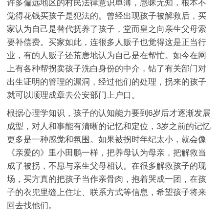
许多偏远地区的村民法律意识单薄，愚昧无知，根本不
觉得花钱买孩子是犯法的。曾经出现孩子被解救后，买
家认为自己是替代抚养了孩子，堂而皇之向亲生父母索
要补偿费。买家如此，连很多人贩子也觉得这是正当行
业，有的人贩子还荒唐地认为自己是在帮忙。如今在网
上有各种帮拐卖孩子洗白身份的中介，钻了有关部门对
出生证明的管理的漏洞，经过他们的处理，拐来的孩子
就可以顺理成章去公安部门上户口。
根据心理学知识，孩子的认知能力要到6岁后才逐渐发展
成型，对人和事能有清晰的记忆和定位，3岁之前的记忆
更多是一种感觉和氛围。如果被拐时年纪太小，就会像
《亲爱的》里小田鹏一样，把养母认为母亲，把解救当
成了被拐，不愿与亲生父母相认。在很多解救孩子的现
场，买方真的把孩子当作亲骨肉，抱着哭成一团，在孩
子的衣兜里缝上住址、联系方式等信息，希望孩子将来
回去找他们。