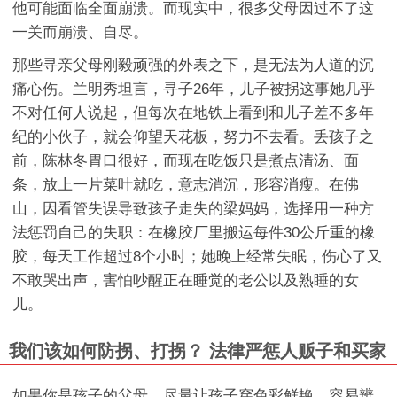
他可能面临全面崩溃。而现实中，很多父母因过不了这
一关而崩溃、自尽。
那些寻亲父母刚毅顽强的外表之下，是无法为人道的沉
痛心伤。兰明秀坦言，寻子26年，儿子被拐这事她几乎
不对任何人说起，但每次在地铁上看到和儿子差不多年
纪的小伙子，就会仰望天花板，努力不去看。丢孩子之
前，陈林冬胃口很好，而现在吃饭只是煮点清汤、面
条，放上一片菜叶就吃，意志消沉，形容消瘦。在佛
山，因看管失误导致孩子走失的梁妈妈，选择用一种方
法惩罚自己的失职：在橡胶厂里搬运每件30公斤重的橡
胶，每天工作超过8个小时；她晚上经常失眠，伤心了又
不敢哭出声，害怕吵醒正在睡觉的老公以及熟睡的女
儿。
我们该如何防拐、打拐？ 法律严惩人贩子和买家
如果你是孩子的父母，尽量让孩子穿色彩鲜艳、容易辨