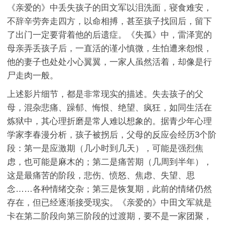
《亲爱的》中丢失孩子的田文军以泪洗面，寝食难安，
不辞辛劳奔走四方，以命相搏，甚至孩子找回后，留下
了出门一定要背着他的后遗症。《失孤》中，雷泽宽的
母亲弄丢孩子后，一直活的谨小慎微，生怕遭来怨恨，
他的妻子也处处小心翼翼，一家人虽然活着，却像是行
尸走肉一般。
上述影片细节，都是非常现实的描述。失去孩子的父
母，混杂悲痛、躁郁、悔恨、绝望、疯狂，如同生活在
炼狱中，其心理折磨是常人难以想象的。据青少年心理
学家李春漫分析，孩子被拐后，父母的反应会经历3个阶
段：第一是应激期（几小时到几天），可能是强烈焦
虑，也可能是麻木的；第二是痛苦期（几周到半年），
这是最痛苦的阶段，悲伤、愤怒、焦虑、失望、思
念……各种情绪交杂；第三是恢复期，此前的情绪仍然
存在，但已经逐渐接受现实。《亲爱的》中田文军就是
卡在第二阶段向第三阶段的过渡期，要不是一家团聚，