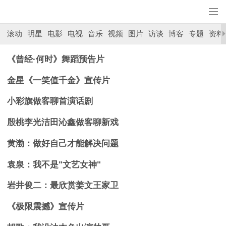
滚动
明星
电影
电视
音乐
视频
图片
访谈
博客
专题
资料
《曾经·何时》舞蹈预告片
金星《一笑值千金》宣传片
小彩旗做客聊首演话剧
殷桃李光洁田沁鑫做客聊新戏
黄渤：做好自己才能解决问题
袁泉：我不是"文艺女神"
岩井俊二：最欣赏姜文王家卫
《极限震撼》宣传片