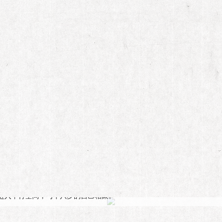
CP"再相聚
的天空》开播。蓝菲琳、石延枫是80末、90初那代人青春里幻想过的美
进入平行空间，与十八岁的自己相聚。