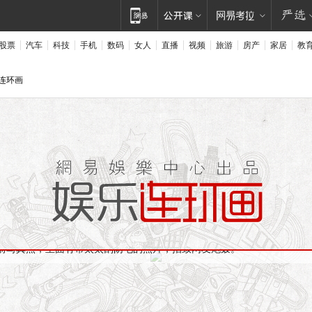
股票
汽车
科技
手机
数码
女人
直播
视频
旅游
房产
家居
教
易连环画
民的一家
称为圈中“生产力”最高的夫妻。“老公经常开玩笑说，他就碰了我四次，
前写真照，里面有帮太太刮阴毛的照片，招致网友炮轰。