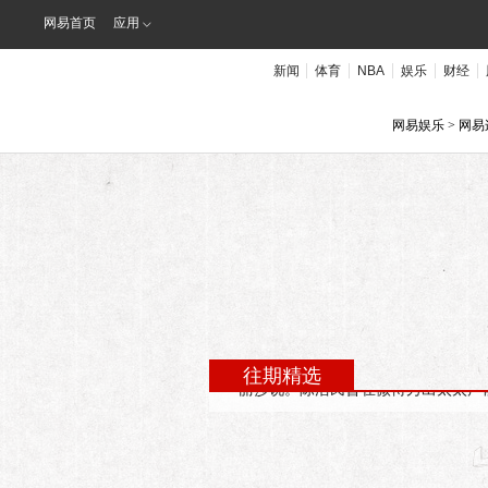
网易首页
应用
新闻
体育
NBA
娱乐
财经
网易娱乐
> 网
第180期
“奶爸”陈浩
陈浩民和太太蒋丽莎“五年抱四”，被
往期精选
丽莎说。陈浩民曾在微博秀出太太产