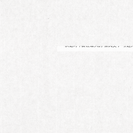
第179期
蔡国庆的“宠
早在上个世纪八、九十年代，蔡国庆
庆这对年龄差最大的“蔡氏父子”引起