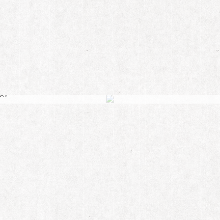
沈梦辰
女标本”这个字眼，她集合当下各种女孩性格并被娱乐圈这个放大镜放大。
惯。