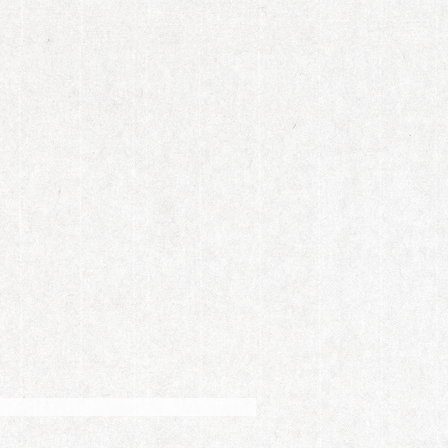
好恋爱模样。当金莎、李智楠重返校园，熟