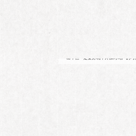
第177期
"少女标本"
沈梦辰出现时，让人不由地想到“少
出，但一定要好玩，外加对骂声的习