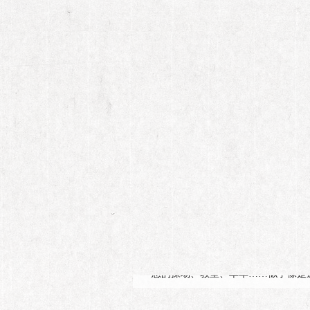
第178期
18岁"回忆杀
十几年前，青春校园偶像剧《十八岁
悉的操场、教室、单车……似乎像是