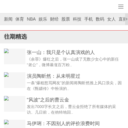
新闻
体育
NBA
娱乐
财经
股票
科技
手机
数码
女人
直播
往期精选
张一山：我只是个认真演戏的人
《余罪》爆红之后，张一山成了无数少女心中的新任
“老公”，微博暴涨百万粉..
演员陶昕然：从未明星过
一条“爆粗怒骂网友”的新闻将陶昕然推上风口浪尖，因
在《甄嬛传》中扮演的..
"风波"之后的曹云金
发出7000字长文之后，曹云金拒绝了所有媒体的采
访。几日前，在他特地回..
马伊琍：不因别人的评价浪费时间