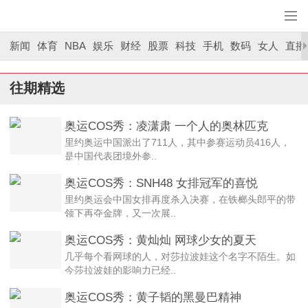
新闻
体育
NBA
娱乐
财经
股票
科技
手机
数码
女人
直播
往期精选
奥运COS秀：凌潇肃 一个人的奥林匹克
里约奥运中国派出了711人，其中参赛运动员416人，
是中国代表团境外参..
奥运COS秀：SNH48 女排冠军的喜悦
里约奥运会中国女排再度杀入决赛，在铁榔头郎平的带
领下再夺金牌，又一次展..
奥运COS秀：黄灿灿 网球少女的夏天
几乎每个看网球的人，对莎拉波娃这个名字不陌生。如
今莎拉波娃的影响力已经..
奥运COS秀：黄子韬的黑曼巴精神