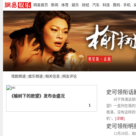
网易首页
-
新闻
-
体育
-
娱乐
-
财经
-
汽车
-
科技
-
数码
-
手机
-
戏剧频道
|
娱乐频道
|
相关信息
|
网友评论
史可领衔话
《榆树下的欲望》发布会盛况
对于饰演这部
1
望》一直列在我的
我演，没有这样的
机”。
[详细]
史可领衔明星
12月28日