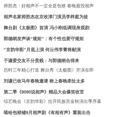
师胜杰：好相声不一定全是包袱 春晚最毁相声
相声名家师胜杰在京收津门演员李梓庭为徒
舞台剧《太极图》首演 冯小刚低调现身观剧
郭德纲发声谈“规矩”：有个性也要守规矩
“京韵华彩”月底上演 何云伟李菁将献演
于谦爱交友不分贵贱：与郭德纲合得来
历时三年精心打造 舞台秀《太极图》开演在即
刘谦已收马年春晚邀请 称上春晚牵扯太多
第二季《8090说相声》精品大会爆笑收官
综艺晚会《京韵华彩》拉开民族宫金秋演出季序幕
嘻哈包袱铺9月相声剧《有相有声》重装出击