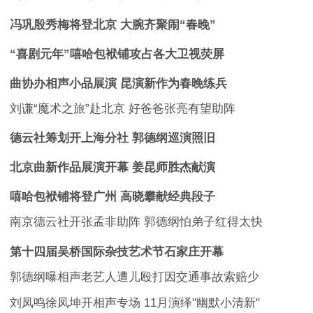
冯巩殷秀梅将登北京 大腕齐聚闹“春晚”
“喜剧元年”嘻哈包袱铺攻占各大卫视荧屏
曲协办相声小品展演 昆演新作为春晚练兵
刘谦“魔术之旅”赴北京 好爸爸张亮有望助阵
德云社筹划开上海分社 郭德纲巡演照旧
北京曲新作品展演开幕 姜昆师胜杰献演
嘻哈包袱铺将登广州 高晓攀献经典段子
南京德云社开张孟非助阵 郭德纲怕弟子红得太快
第十四届吴桥国际杂技艺术节石家庄开幕
郭德纲曝相声老艺人遭儿殴打因交通事故索赔少
刘凤鸣徐凤坤开相声专场 11月演绎"幽默小清新"