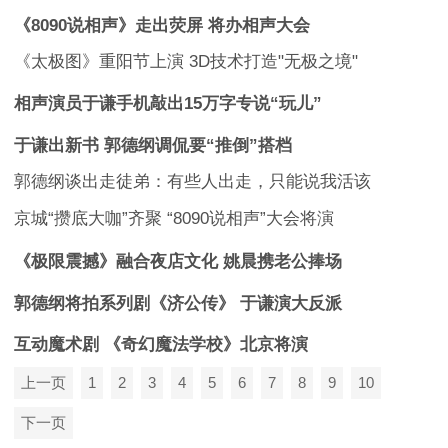
《8090说相声》走出荧屏 将办相声大会
《太极图》重阳节上演 3D技术打造"无极之境"
相声演员于谦手机敲出15万字专说“玩儿”
于谦出新书 郭德纲调侃要“推倒”搭档
郭德纲谈出走徒弟：有些人出走，只能说我活该
京城“攒底大咖”齐聚 “8090说相声”大会将演
《极限震撼》融合夜店文化 姚晨携老公捧场
郭德纲将拍系列剧《济公传》 于谦演大反派
互动魔术剧 《奇幻魔法学校》北京将演
上一页
1
2
3
4
5
6
7
8
9
10
下一页