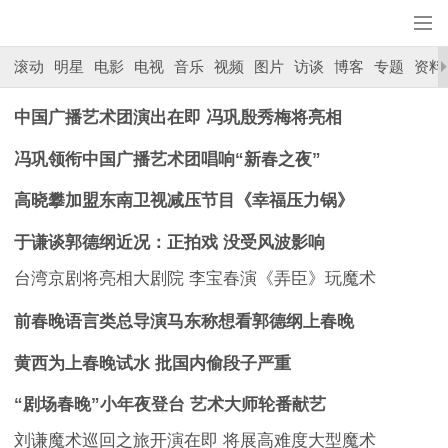
滚动
明星
电影
电视
音乐
视频
图片
访谈
博客
专题
资料
中国广播艺术团演出在即 冯巩殷秀梅将亮相
冯巩领衔中国广播艺术团唱响“新春之夜”
高晓攀加盟东南卫视减压节目《幸福压力锅》
于谦谈郭德纲近况：正拍戏 没受风波影响
台湾京剧将亮相大剧院 李宝春演《弄臣》玩魔术
前春晚语言类总导演马东称想看郭德纲上春晚
黄西为上春晚试水 批国内偷段子严重
“剧场春晚”小年夜登台 艺术大师轮番献艺
刘谦魔术巡回之旅开演在即 将展高难度大型魔术