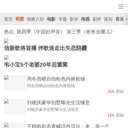
首页
明星
独家八卦
电影
专题
影评
电视
剧评
策划
音乐
热点:
第四季《中国好声音》
第三季《爸爸去哪儿》
信新歌将首播 伴歌迷走出失恋阴霾
韦小宝5个老婆20年后重聚
周冬雨晒自拍粉色内裤抢镜
周冬雨晒自拍粉色内裤抢镜
256
跟贴
刘晓庆豪华别墅曝光生活惬意
刘晓庆豪华别墅曝光生活惬意
166
跟贴
王鸥电影杀青喊话包贝尔：来，亲一个