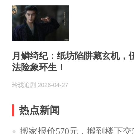
月鳞绮纪：纸坊陷阱藏玄机，
法险象环生！
玲珑追剧 2026-04-27
热点新闻
搬家报价570元，搬到楼下交5