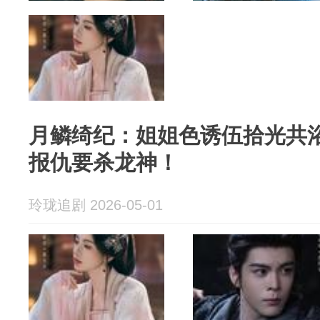
月鳞绮纪：姐姐色诱伍拾光共
报仇要杀龙神！
玲珑追剧 2026-05-01