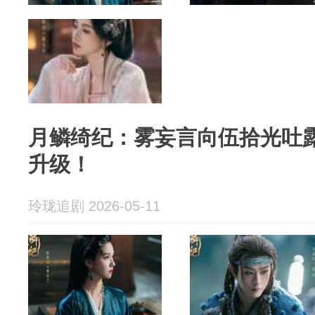
月鳞绮纪：雾妄言向伍拾光吐
升级！
玲珑追剧 2026-05-11