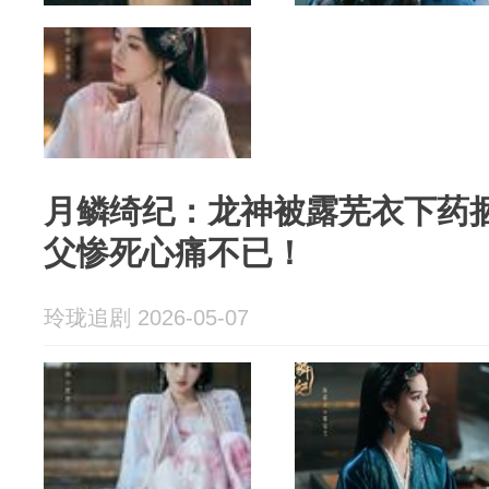
月鳞绮纪：龙神被露芜衣下药
父惨死心痛不已！
玲珑追剧 2026-05-07