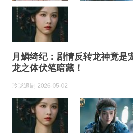
月鳞绮纪：剧情反转龙神竟是
龙之体伏笔暗藏！
玲珑追剧 2026-05-02