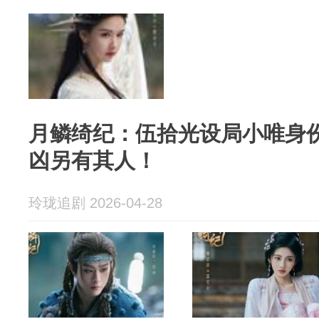
月鳞绮纪：伍拾光设局小唯身
凶另有其人！
玲珑追剧 2026-04-28