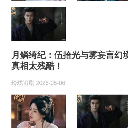
月鳞绮纪：伍拾光与雾妄言幻
真相太残酷！
玲珑追剧 2026-05-06