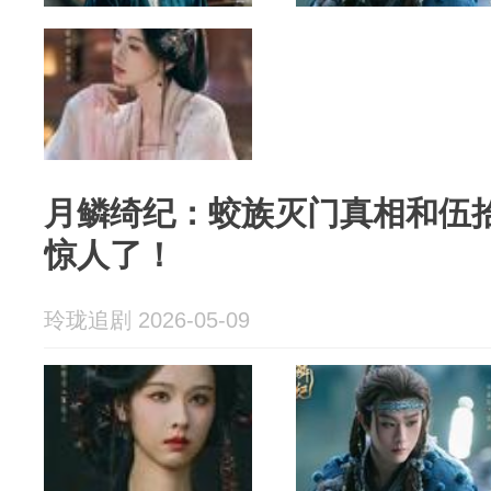
月鳞绮纪：蛟族灭门真相和伍
惊人了！
玲珑追剧 2026-05-09