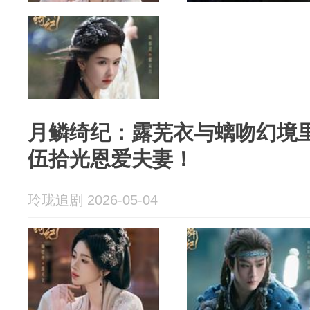
月鳞绮纪：露芜衣与螭吻幻境
伍拾光恩爱夫妻！
玲珑追剧 2026-05-04