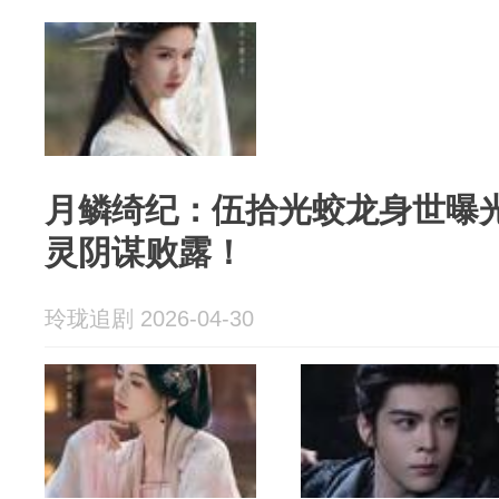
月鳞绮纪：伍拾光蛟龙身世曝
灵阴谋败露！
玲珑追剧 2026-04-30