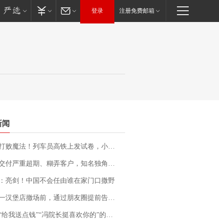
登录
注册免费邮箱
新闻
法！列车员高铁上发试卷，小朋友一秒静音，12306回应：列车员个人行为，不是铁路规定
期、糊弄客户，知名独角兽车企创始人回应：都没证据，将依法采取措施，“本人长期与美国交管局保持沟通，对方表示肯定”
：亮剑！中国不会任由谁在家门口撒野
撤场前，通过朋友圈提前告知逐一退费，有顾客仅剩1元也全被退回，分文不少；顾客：言而有信，让人感动
送点钱”“冯院长挺喜欢你的”的执行局局长被停职，被骚扰的当事人还有问题待解决