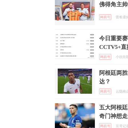
佛得角主帅
网易号
蕾爸退休日
今日重要赛
CCTV5+
网易号
小欣欣聊体
阿根廷两胜
达？
网易号
云隐南山 
五大阿根廷
奇门神想走
网易号
豆哥记录 