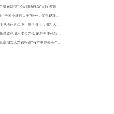
布对俄“40天影响行动”无限续期，7月两国对轰数据均创纪录
“全国小炒肉大王”称号，仅凭视频评出？中国烹饪协会回应
休达边境，摩洛哥士兵搬起大石块投向移民引争议，此前一天内数万人从摩洛哥涌入西班牙
高温致多瑙河水位降低 纳粹军舰残骸重见天日
儿对爸爸说“有本事你去考个研究生”，44岁职场“老登”一战上岸“985”；父亲坦言拒绝空想，常年保持每月读6本书的习惯