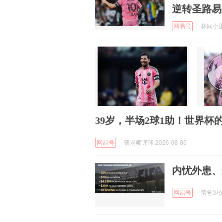
逆转圣路易
网易号
林间小温柔
39岁，半场2球1助！世界
网易号
曹老师评球 2026-08-06
内忧外患、
网易号
蕾爸退休日