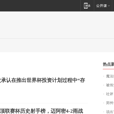
热点
魔法打败魔
承认在推出世界杯投资计划过程中“存
被传交付严重超
社评
郑州一汉堡店
顶联赛杯历史射手榜，迈阿密4-2雨战
说出“给我