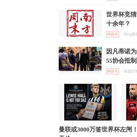
世界杯竞猜
十余年？
网易号
Ping值焦
因凡蒂诺为
55协会抵
网易号
绿茵狂热者
曼联或3000万签世界杯左闸