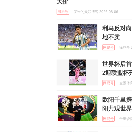
天价
网易号
罗米的曼联博客 2026-08-06
利马反对向
地不卖
网易号
懂球帝 2
世界杯后首
2迎联盟杯
网易号
全景体育V
欧阳千里携
阳共观世界
网易号
千里谈酒业