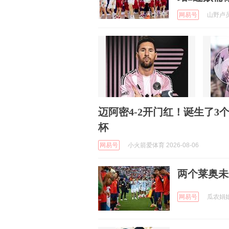
网易号
山野卢员外
迈阿密4-2开门红！诞生了3个
杯
网易号
小火箭爱体育 2026-08-06
两个莱奥未
网易号
瓜农娟姐 