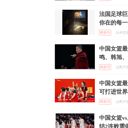
法国足球巨
你在的每一
网易号
台州交通广
中国女篮最
鸣、韩旭、
网易号
山野卢员外
中国女篮最
可打进世界
网易号
山野卢员外
中国女篮v
结2连败需