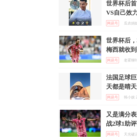
世界杯后首
VS自己效
网易号
瓜农娟姐 
世界杯后，
梅西就收到
网易号
老霍聊球 
法国足球巨
天都是晴天
网易号
韩小娱 2
又是满分表
战2球1助评
网易号
天光破云来