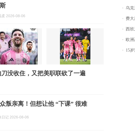
斯
乌克兰宣
 2026-08-06
费大厨
西班牙飞地
欧洲
15岁叛逆期女
杯的刀没收住，又把美职联砍了一遍
众叛亲离！但想让他 “下课” 很难
记 2026-08-06