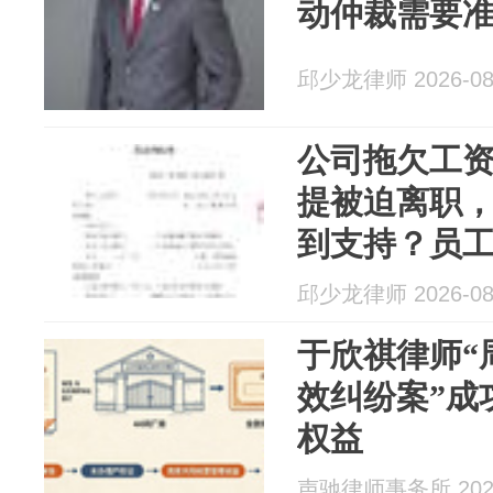
动仲裁需要
邱少龙律师 2026-08
公司拖欠工
提被迫离职
到支持？员
成？
邱少龙律师 2026-08
于欣祺律师“
效纠纷案”成
权益
声驰律师事务所 2026