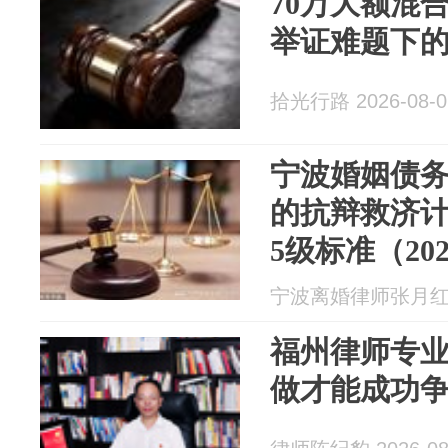
70万大额混
举证难题下
拾光行路 2026-08-0
宁波婚姻债
的抗辩救济计
5级标准（20
宁波离婚律师张月红 20
福州律师专
做才能成功