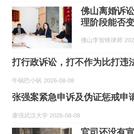
佛山离婚诉
理阶段能否
佛山李智锋律师 2026
打行政诉讼，打不作为比打违
牛锅巴小钒 2026-08-08
张强案紧急申诉及伪证惩戒申
康强武汉大学 2026-08-08
官司还没有