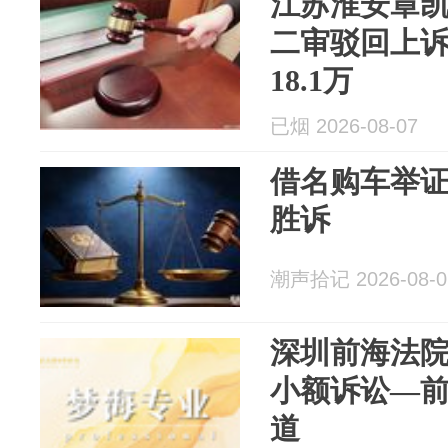
江苏淮安章
二审驳回上
18.1万
已烟 2026-08-07
借名购车举
胜诉
潮声拾记 2026-08-0
深圳前海法院
小额诉讼—
道