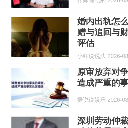
律师陈纪豹 2026-08
婚内出轨怎
赠与追回与
评估
小钰说说法 2026-08
原审放弃对
造成严重的
据说说娱乐 2026-08
深圳劳动仲