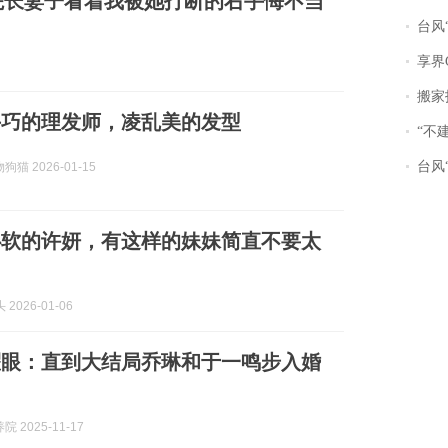
院长妻子看着我被她打断的右手悔不当
台风“
享界
搬家报
手巧的理发师，凌乱美的发型
“不
台风“
猫 2026-01-15
心软的许妍，有这样的妹妹简直不要太
 2026-01-06
耀眼：直到大结局乔琳和于一鸣步入婚
 2025-11-17