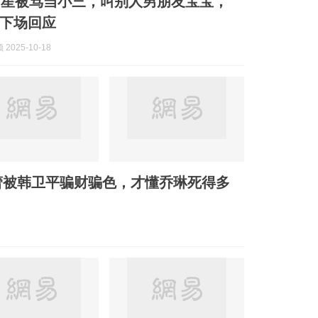
女星被骂当小三，叫别人男朋友宝宝，
下场回应
2025-10-18
蕾被韩卫平骗财骗色，才懂乔琳死得多