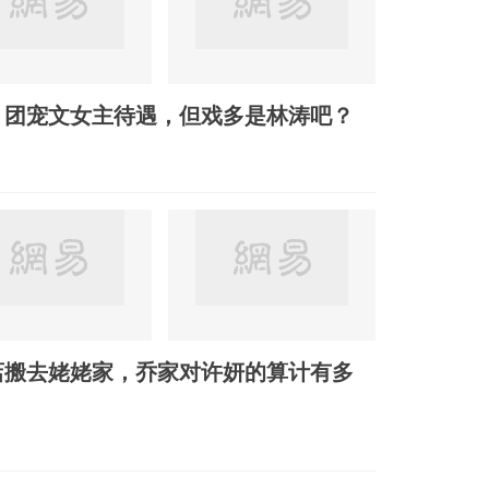
，团宠文女主待遇，但戏多是林涛吧？
店搬去姥姥家，乔家对许妍的算计有多