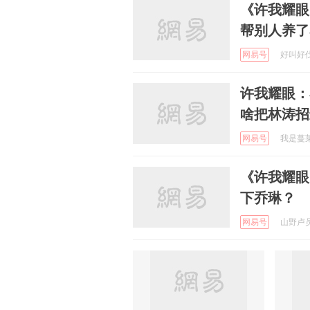
《许我耀眼
帮别人养了
网易号
好叫好伐 
许我耀眼：
啥把林涛招
网易号
我是蔓莱呀
《许我耀眼
下乔琳？
网易号
山野卢员外