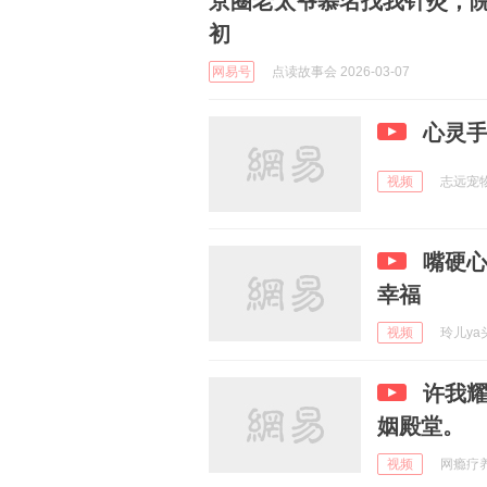
京圈老太爷慕名找我针灸，
初
网易号
点读故事会 2026-03-07
心灵
视频
志远宠物狗
嘴硬
幸福
视频
玲儿ya头
许我
姻殿堂。
视频
网瘾疗养院