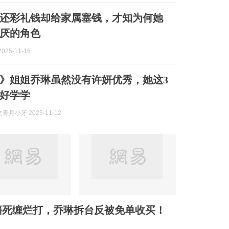
还彩礼钱却给家属塞钱，才知为何她
厌的角色
025-11-16
》姐姐乔琳虽然没有许妍优秀，她这3
好学学
月小牙 2025-11-12
籍死缠烂打，乔琳拆台反被免单收买！