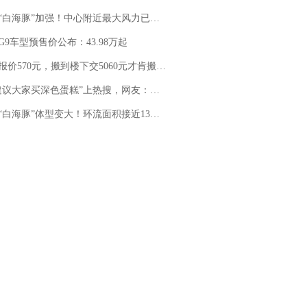
白海豚”加强！中心附近最大风力已达15级 最新研判
G9车型预售价公布：43.98万起
价570元，搬到楼下交5060元才肯搬上楼！女子傻眼了……
建议大家买深色蛋糕”上热搜，网友：天塌了！
白海豚”体型变大！环流面积接近13个浙江那么大