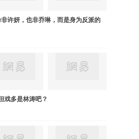
命非许妍，也非乔琳，而是身为反派的
但戏多是林涛吧？