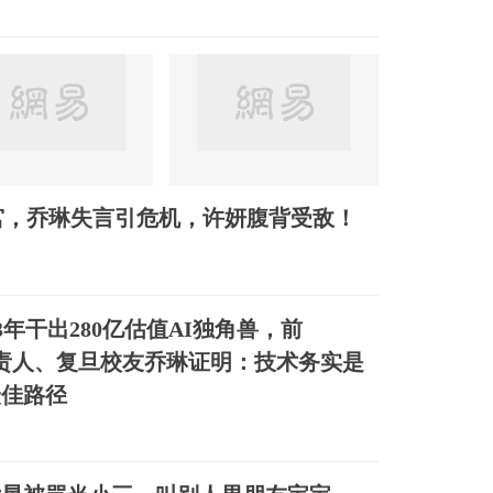
宫，乔琳失言引危机，许妍腹背受敌！
s｜3年干出280亿估值AI独角兽，前
ch负责人、复旦校友乔琳证明：技术务实是
最佳路径