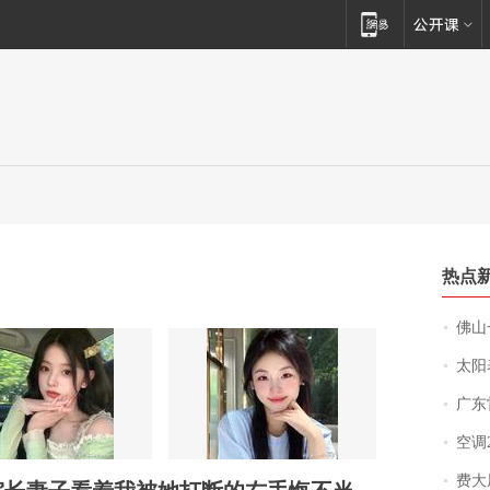
热点
佛山一中学
太阳
广东雷州
空调
费大厨