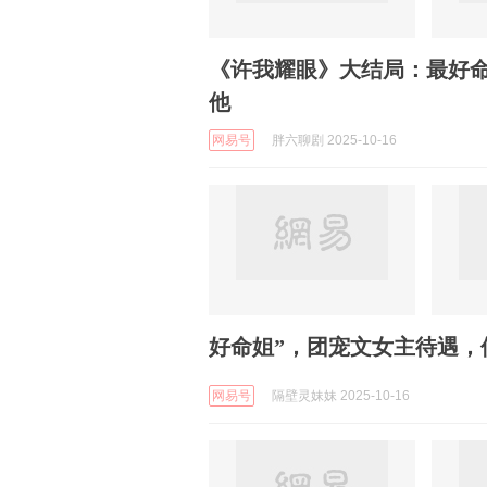
《许我耀眼》大结局：最好
他
网易号
胖六聊剧 2025-10-16
好命姐”，团宠文女主待遇，
网易号
隔壁灵妹妹 2025-10-16