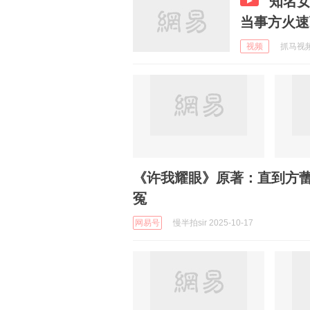
知名
当事方火速
视频
抓马视频 
《许我耀眼》原著：直到方
冤
网易号
慢半拍sir 2025-10-17