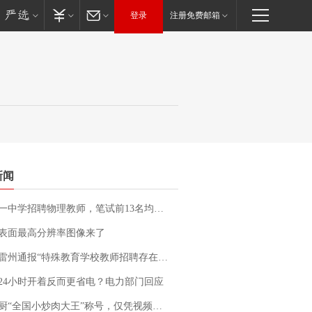
登录
注册免费邮箱
新闻
招聘物理教师，笔试前13名均遭淘汰？教育局：已叫停招聘，成立调查组全面核查
表面最高分辨率图像来了
通报“特殊教育学校教师招聘存在违规行为”：已启动问责程序 副校长被停职
24小时开着反而更省电？电力部门回应
“全国小炒肉大王”称号，仅凭视频评出？中国烹饪协会回应