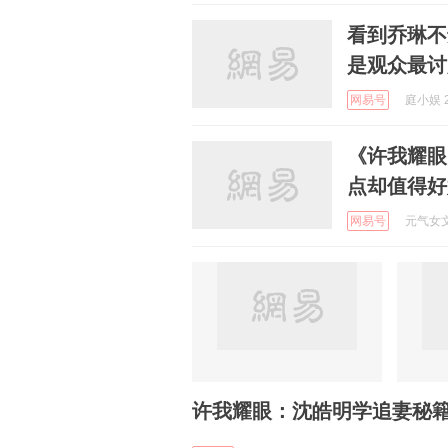
看到乔琳不
是观众最讨
网易号
庭小娱 2
《许我耀眼
点却值得好
网易号
元气女文青
许我耀眼：沈皓明学追妻秘