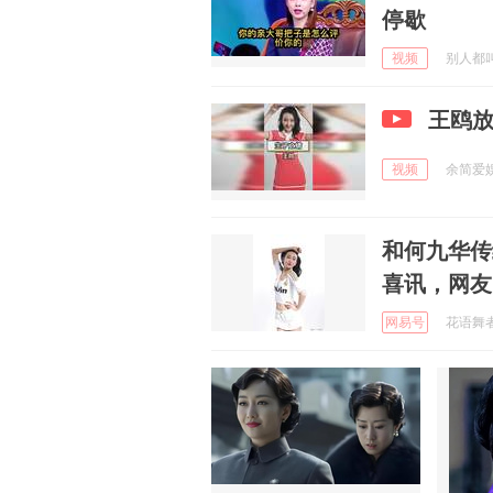
停歇
视频
别人都叫我
王鸥
视频
余简爱娱乐
和何九华传
喜讯，网友
网易号
花语舞者 