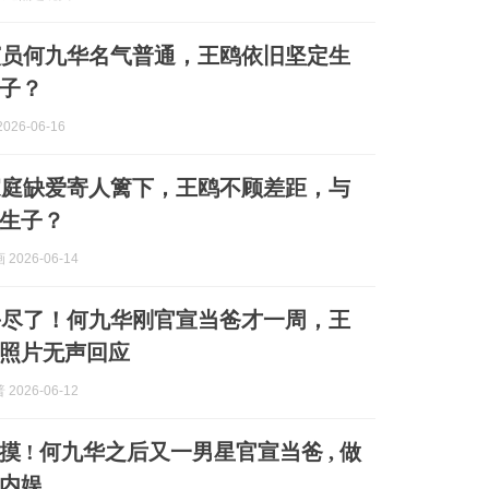
演员何九华名气普通，王鸥依旧坚定生
子？
026-06-16
家庭缺爱寄人篱下，王鸥不顾差距，与
生子？
2026-06-14
丢尽了！何九华刚官宣当爸才一周，王
照片无声回应
2026-06-12
 ! 何九华之后又一男星官宣当爸 , 做
内娱