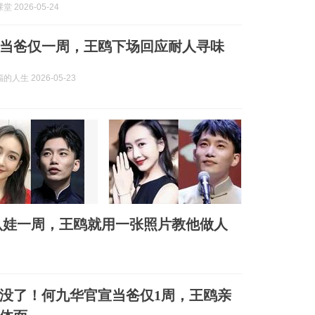
 2026-05-24
当爸仅一周，王鸥下场回应耐人寻味
人生 2026-05-23
认娃一周，王鸥就用一张照片教他做人
没了！何九华官宣当爸仅1周，王鸥亲