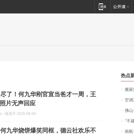
热点
搬家报
丢尽了！何九华刚官宣当爸才一周，王
空调
照片无声回应
佛山一中学
级选手 2026-08-04
“不
贤何九华烧饼爆笑同框，德云社欢乐不
南航一航班疑向乘