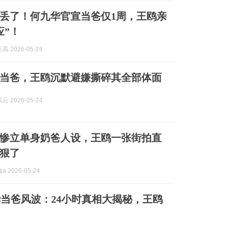
丢了！何九华官宣当爸仅1周，王鸥亲
应”！
 2026-05-24
当爸，王鸥沉默避嫌撕碎其全部体面
 2026-05-24
惨立单身奶爸人设，王鸥一张街拍直
狠了
 2026-05-24
当爸风波：24小时真相大揭秘，王鸥