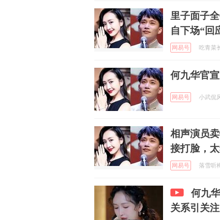
里子面子全
自下场“回
网易号
吃青菜长高
何九华官宣
网易号
小武侃风云
相声演员卖
接打脸，太
网易号
落雪听梅a
何九华
关系引关注