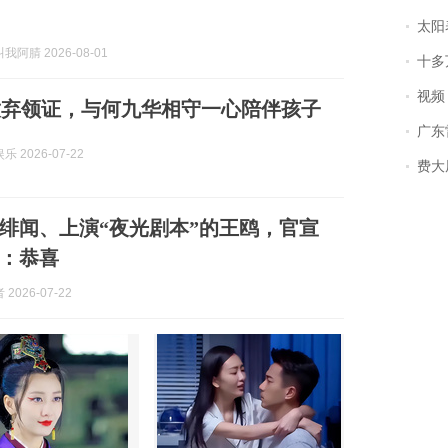
太阳
阿腈 2026-08-01
十多
视频丨
放弃领证，与何九华相守一心陪伴孩子
广东雷州
 2026-07-22
费大厨
绯闻、上演“夜光剧本”的王鸥，官宣
：恭喜
2026-07-22