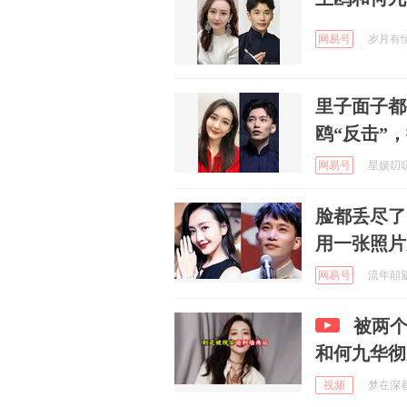
网易号
岁月有情1
里子面子都
鸥“反击”
网易号
星娱叨叨社
脸都丢尽了
用一张照片
网易号
流年顛簸 
被两个
和何九华彻
视频
梦在深巷a