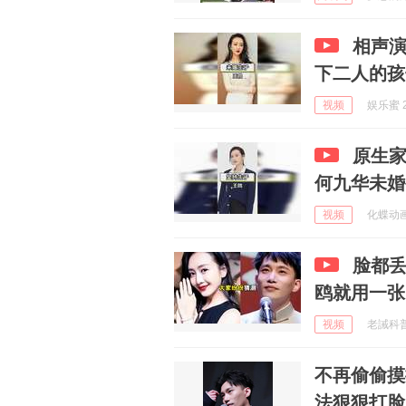
相声
下二人的孩
视频
娱乐蜜 2
原生
何九华未婚
视频
化蝶动画 
脸都
鸥就用一张
视频
老誡科普 
不再偷偷摸摸
法狠狠打脸