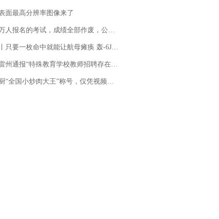
表面最高分辨率图像来了
万人报名的考试，成绩全部作废，公平么？
只要一枚命中就能让航母瘫痪 轰-6J实力有多强？
通报“特殊教育学校教师招聘存在违规行为”：已启动问责程序 副校长被停职
“全国小炒肉大王”称号，仅凭视频评出？中国烹饪协会回应