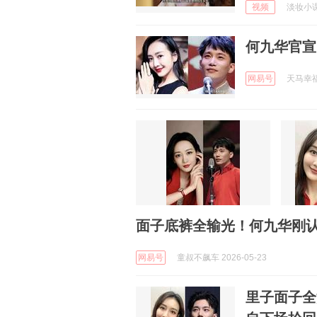
视频
淡妆小课堂
何九华官宣
网易号
天马幸福的
面子底裤全输光！何九华刚
网易号
童叔不飙车 2026-05-23
里子面子全