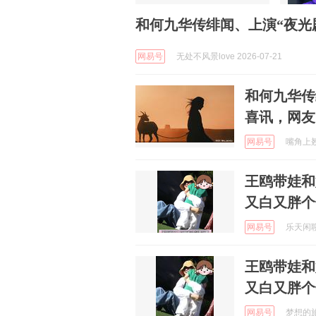
和何九华传绯闻、上演“夜光
网易号
无处不风景love 2026-07-21
和何九华传
喜讯，网友
网易号
嘴角上翘的
王鸥带娃和
又白又胖个
网易号
乐天闲聊 
王鸥带娃和
又白又胖个
网易号
梦想的旅