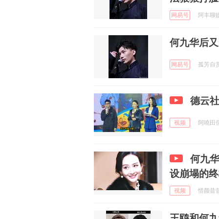
网易号
阿丰聊娱 
何九华后又
网易号
孤芳自赏的
德云
视频
阿嘵田侃故
何九
设崩塌的终
视频
惜颜昔昔 
王鸥和何九