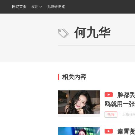
网易首页
应用
无障碍浏览
何九华
相关内容
脸都
鸥就用一张
视频
上班摸鱼一
秦霄