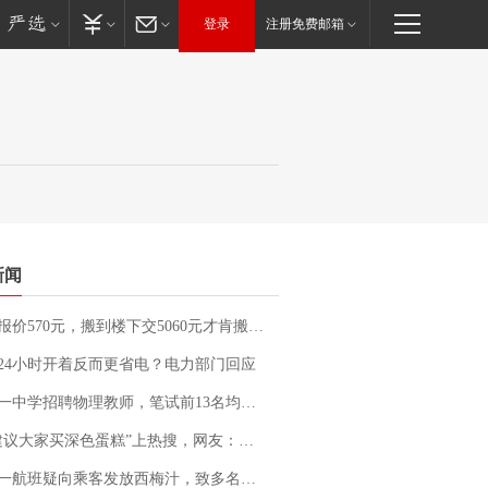
登录
注册免费邮箱
新闻
价570元，搬到楼下交5060元才肯搬上楼！女子傻眼了……
24小时开着反而更省电？电力部门回应
招聘物理教师，笔试前13名均遭淘汰？教育局：已叫停招聘，成立调查组全面核查
建议大家买深色蛋糕”上热搜，网友：天塌了！
客发放西梅汁，致多名乘客在飞行途中排队上厕所！乘客：机上100多人只有2个厕所；客服回应：并非每架飞机都会发放西梅汁