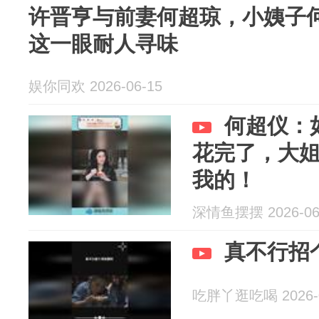
许晋亨与前妻何超琼，小姨子
这一眼耐人寻味
娱你同欢 2026-06-15
何超仪：
花完了，大
我的！
深情鱼摆摆 2026-06
真不行招
吃胖丫逛吃喝 2026-0