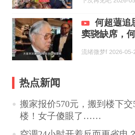
下次再见吧 2026-05
何超蕸追
窦骁缺席，
流绪微梦f 2026-05-
热点新闻
搬家报价570元，搬到楼下交5
楼！女子傻眼了……
空调24小时开着反而更省电