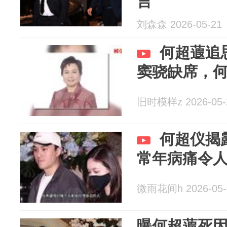
言
刘森森 2026-05-21
何超蕸追
窦骁缺席，
旧时模样z 2026-05-
何超仪揭
常年病痛令
微雨花间h 2026-05-
曝何超蕸死