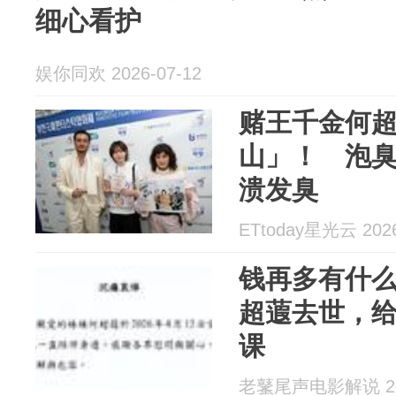
细心看护
娱你同欢 2026-07-12
赌王千金何
山」！ 泡臭
溃发臭
ETtoday星光云 2026
钱再多有什么
超蕸去世，
课
老鼜尾声电影解说 202