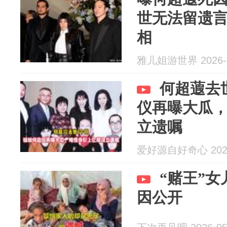
世无法留遗
相
雅儿姐游世界 2026-0
何超蕸去
仪再曝大瓜
立遗嘱
爱好源自好奇心 2026
“赌王”
因公开