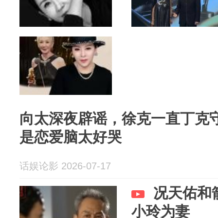
向太深夜辟谣，徐克一直丁克
是恋爱脑太好哭
话娱论影 2026-07-17
况天佑和
小玲为妻