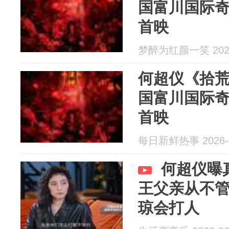
国富川国际
首映
梦醉为红颜一笑 2026
何超仪《拾
国富川国际
首映
每日新鲜热事 2026-0
何超仪曝
王父亲从不
琼会打人