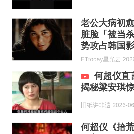
老公大病初
脏脸「被当
势攻占韩国
ETtoday星光云 2026
何超仪直
揭秘梁安琪
旧纸讲非遗 2026-06
何超仪《拾