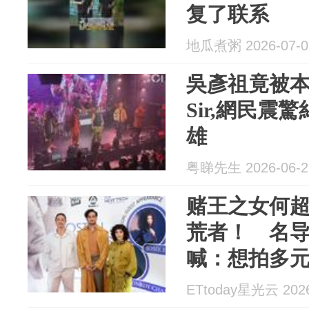
复了联系
地瓜煮粥 2026-07-0
吳彥祖竟被
Sir,網民震
雄
粤睇先生 2026-06-2
赌王之女何
荒者！ 名
喊：想拍多
ETtoday星光云 2026