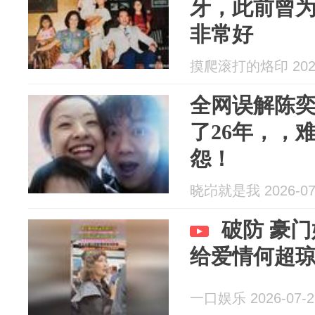
牙，此前曾
非常好
摸爬滚打的烙印 2026
全网误解陈
了26年，，
怨！
晓岇就是我 2026-07
破防 豪
给爱情何超
一口娱乐 2026-07-2