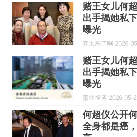
赌王女儿何
出手揭她私
曝光
春天来了啊 2026-05
赌王女儿何
出手揭她私
曝光
墨羽怪谈 2026-05-2
何超仪公开
全身都是癌