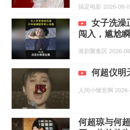
搞定电影 2026-08-0
女子洗澡
闯入，尴尬
港剧聚集区 2026-08
何超仪明
人间小惬意啊 2026-0
何超琼与何