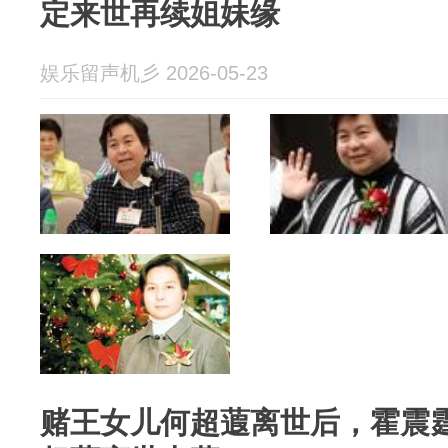
定来世再续姐妹缘
娱乐留声机彡 2026-05-23
赌王女儿何超蕸离世后，霍震