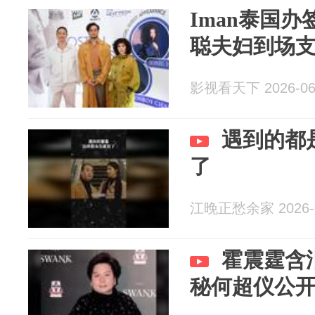
Iman泰国
聪夫妇到场
影视看天下 2026-06
遇到的都
了
江晚正愁余家 2026-0
霍震霆含
秘何超仪公