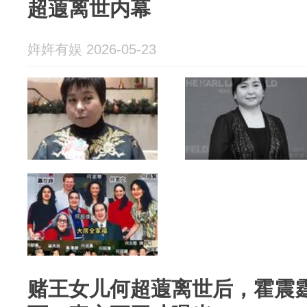
超蕸离世内幕
姩姩有娱 2026-05-23
赌王女儿何超蕸离世后，霍震