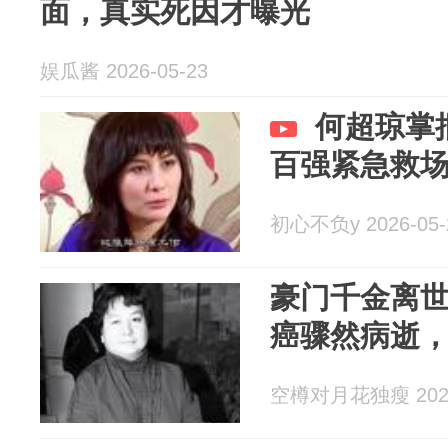
面，真实死因才曝光
娱瓜酱 2026-05-23
何超琼掌
百强紧急救
初心不负y 2026-05-
豪门千金离
癌骤然病逝
空樽对月花独瘦 2026