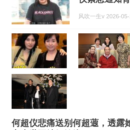
风吹一生v 2026-05-
何超仪悲痛送别何超蕸，透露