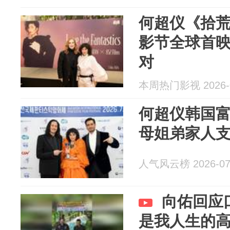
何超仪《拾
影节全球首映
对
本周热门影视 2026-0
何超仪韩国富
母姐弟家人
人气风云榜 2026-07
向佑回应
是我人生的