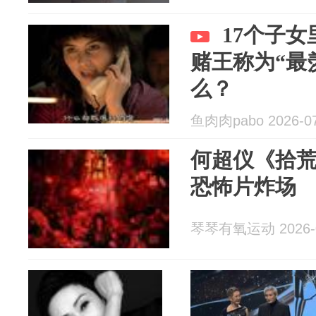
17个子
赌王称为“最
么？
鱼肉肉pabo 2026-07
何超仪《拾
恐怖片炸场
琴琴有氧运动 2026-0