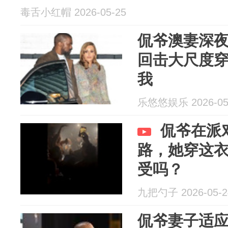
毒舌小红帽 2026-05-25
侃爷澳妻深
回击大尺度
我
乐悠悠娱乐 2026-05
侃爷在派
路，她穿这
受吗？
九把勺子 2026-05-2
侃爷妻子适