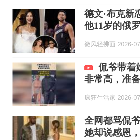
德文·布克新
他11岁的俄
微风轻拂面 2026-07
侃爷带着
非常高，准
疯狂生活家 2026-07
全网都骂侃
她却说感恩，