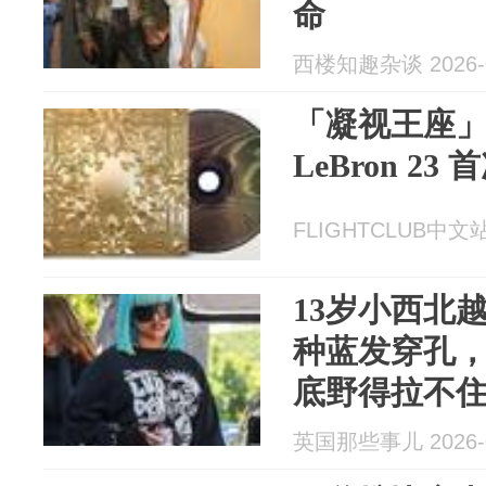
命
西楼知趣杂谈 2026-0
「凝视王座」回
LeBron 23
FLIGHTCLUB中文站 
13岁小西北
种蓝发穿孔
底野得拉不
英国那些事儿 2026-0