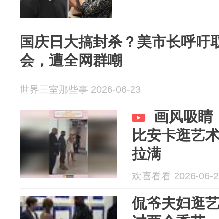
国庆日大搞封杀？美市长呼吁
会，遭全网群嘲
世界王室那些事 2026-06-23
画风吸睛！
比安卡逛艺
拉满
欢喜看看 2026-06-2
侃爷夫妇逛