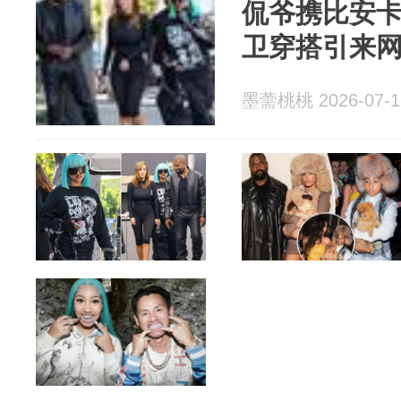
侃爷携比安
卫穿搭引来
墨薷桃桃 2026-07-1