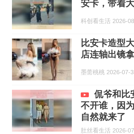
安卡，带着
科创看生活 2026-08
比安卡造型
店连轴出镜
墨薷桃桃 2026-07-3
侃爷和比
不开谁，因
自然就来了
肚丝看生活 2026-07