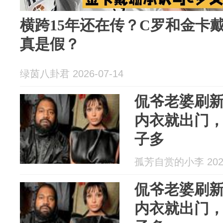
横跨15年还在传？C罗和金卡
真是假？
绿茵八卦君 2026-07-14
侃爷老婆刷
内衣就出门
子多
孤芳自赏的小李 2026
侃爷老婆刷
内衣就出门