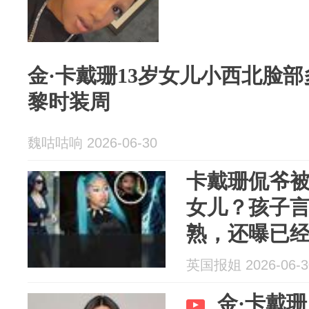
金·卡戴珊13岁女儿小西北脸
黎时装周
魏咕咕响 2026-06-30
卡戴珊侃爷被
女儿？孩子
熟，还曝已
英国报姐 2026-06-3
金·卡戴