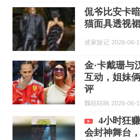
侃爷比安卡
猫面具透视
述家娱记 2026-06-1
金·卡戴珊与
互动，姐妹
评
魏咕咕响 2026-06-1
4小时狂
会封神舞台