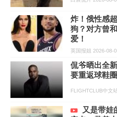
炸！俄性感超
狗？对方曾
爱！
英国报姐 2026-08-0
侃爷晒出全新鞋
要重返球鞋
FLIGHTCLUB中文站 
又是带娃