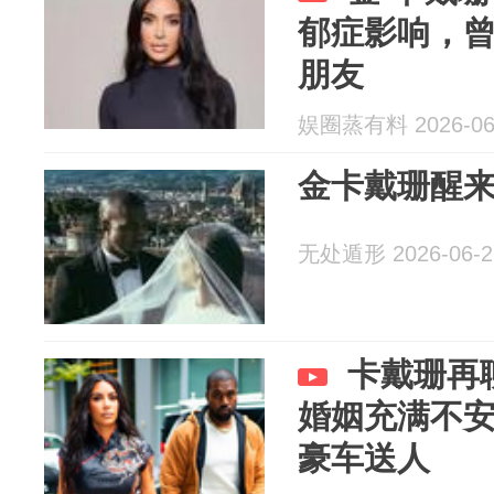
郁症影响，曾
朋友
娱圈蒸有料 2026-06
金卡戴珊醒
无处遁形 2026-06-2
卡戴珊再
婚姻充满不
豪车送人