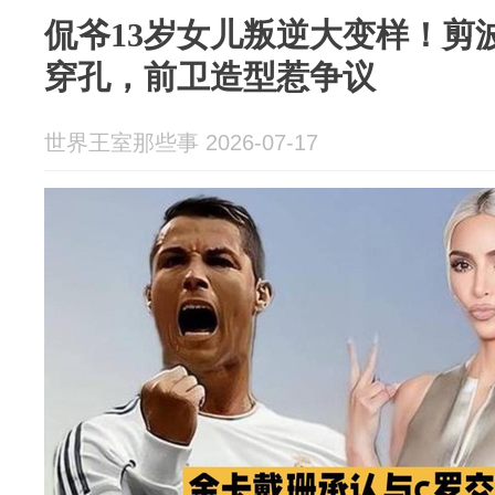
侃爷13岁女儿叛逆大变样！剪
穿孔，前卫造型惹争议
世界王室那些事 2026-07-17