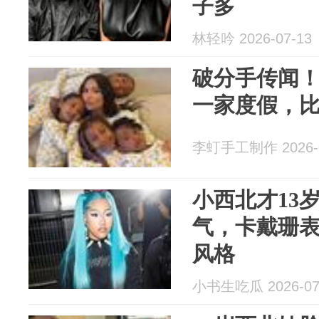
子多
林轻吟 2026-07-13
破分手传闻
一家度假，
李虰手工制作 2026-0
小西北才13
气，卡戴珊
风格
小书生吃瓜 2026-07