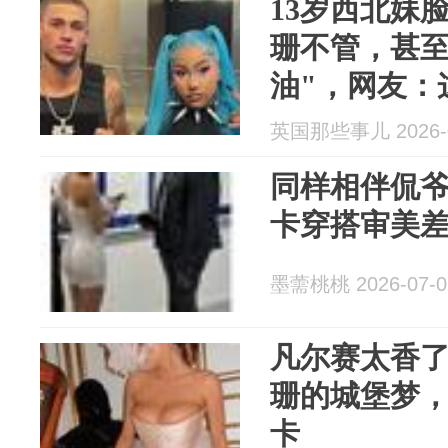
13岁西北妹
珊不管，甚至
油"，网友：
青春期！
英国那些事儿 2026-0
同样相伴侃
卡穿搭审美
墨薷桃桃 2026-07-0
凡尔赛太香
珊的城堡梦
卡