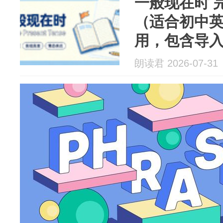
一般现在时 
（适合初中
用，包含导
则→练习→
朗读君 2026-07-31