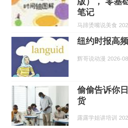
版）， 零基
笔记
马蹄烫嘴说美食 2026
纽约时报高频词
辉哥说动漫 2026-08
偷偷告诉你
货
露露学姐讲培训 2026