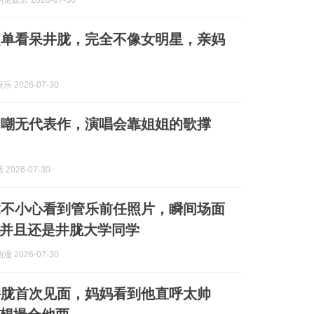
娱君 2026-07-30
点单看呆井胧，完全不像女明星，亲妈
 2026-07-30
自嘲无代表作，演唱会靠姐姐的歌撑
2026-07-30
竟不小心看到管乐前任照片，瞬间场面
并且还是井胧大学同学
 2026-07-30
井胧首次见面，妈妈看到他直呼太帅