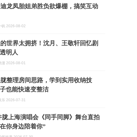
井迪龙凤胎姐弟胜负欲爆棚，搞笑互动
 2026-08-02
人的世界太拥挤！沈月、王敬轩回忆剧
透明人
 2026-08-01
井胧整理房间思路，学到实用收纳技
子也能快速变整洁
 2026-07-31
井胧上海演唱会《同手同脚》舞台直拍
远在你身边陪着你”