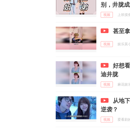
别，井胧成
视频
上班摸鱼一
甚至
视频
娱乐莫小贝
好想
迪井胧
视频
麻花娱乐y
从地
逆袭？
视频
爱看剧的阿