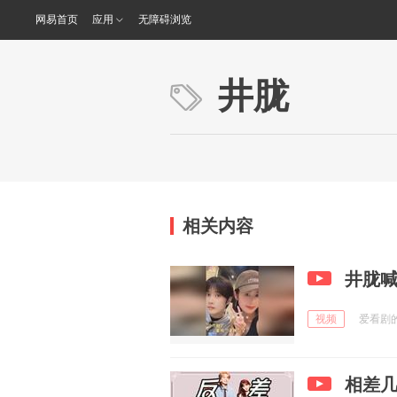
网易首页
应用
无障碍浏览
井胧
相关内容
井胧喊
视频
爱看剧的阿
相差