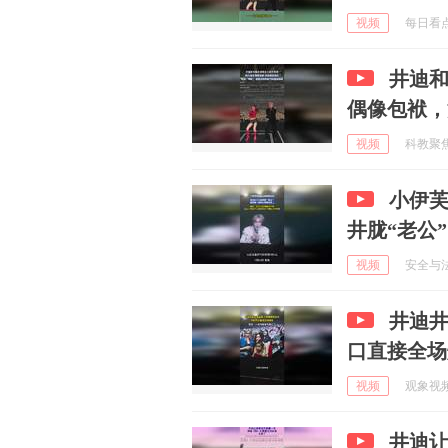
视频
每日看点汇
井迪
偶像包袱，
视频
科教聚焦 
小伊
井胧“老公
视频
安全与法 
井迪井
口直接全场
视频
观象视频 
井迪