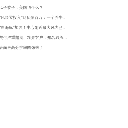
瓜子饺子，美国怕什么？
险零投入”到负债百万：一个养牛项目崩盘后，谁该为农户的贷款买单丨红星调查
白海豚”加强！中心附近最大风力已达15级 最新研判
期、糊弄客户，知名独角兽车企创始人回应：都没证据，将依法采取措施，“本人长期与美国交管局保持沟通，对方表示肯定”
表面最高分辨率图像来了