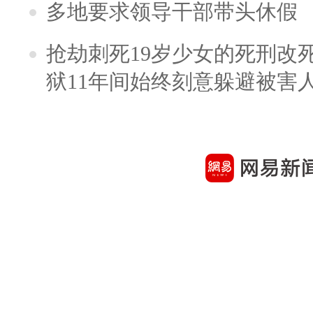
多地要求领导干部带头休假
抢劫刺死19岁少女的死刑改
狱11年间始终刻意躲避被害