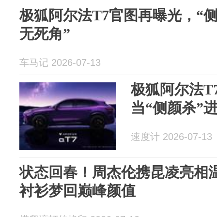
极狐阿尔法T7官图再曝光，“侧
无死角”
车马记 2026-07-13
极狐阿尔法T
当“侧颜杀”
速度计 2026-07-13
状态回春！周杰伦携昆凌亮相
衬衫梦回巅峰颜值