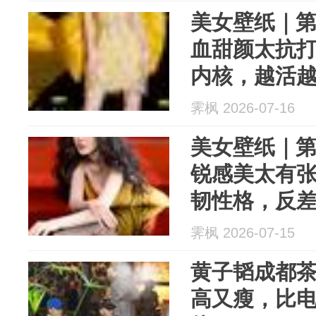
美女壁纸｜第3
血甜颜太抗
内核，越活
霁枫 2026-07-16
美女壁纸｜第3
锐感美太有
韧性格，反
霁枫 2026-07-15
黄子韬成都
高又瘦，比