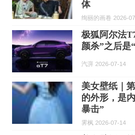
体
绚丽的画卷 2026-07
极狐阿尔法T
颜杀”之后是
汽湃 2026-07-14
美女壁纸｜第3
的外形，是内
暴击”
霁枫 2026-07-14