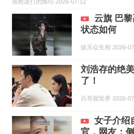
摸爬滚打的烙印 2026-07-12
云旗 巴
状态如何
娱乐众生相 2026-07
刘浩存的绝
了！
兵哥观世界 2026-07
女子介绍
官，网友：