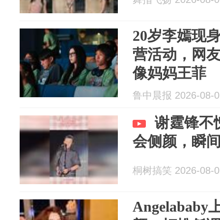
20岁李嫣现
营活动，网
像妈妈王菲
鲁中晨报 2026-08-0
谢霆锋不
会侧颜，瞬
桐树搞笑 2026-08-0
Angelab