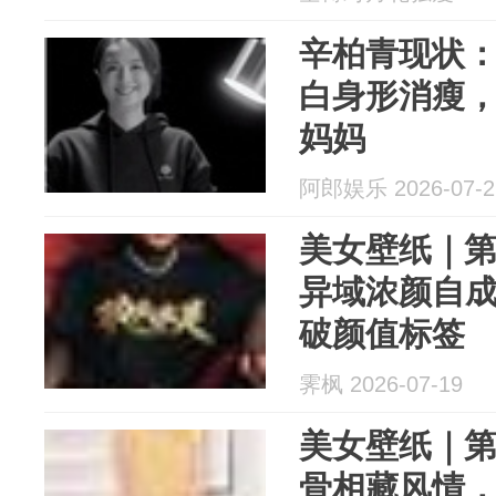
辛柏青现状
白身形消瘦，
妈妈
阿郎娱乐 2026-07-2
美女壁纸｜第3
异域浓颜自
破颜值标签
霁枫 2026-07-19
美女壁纸｜第3
骨相藏风情