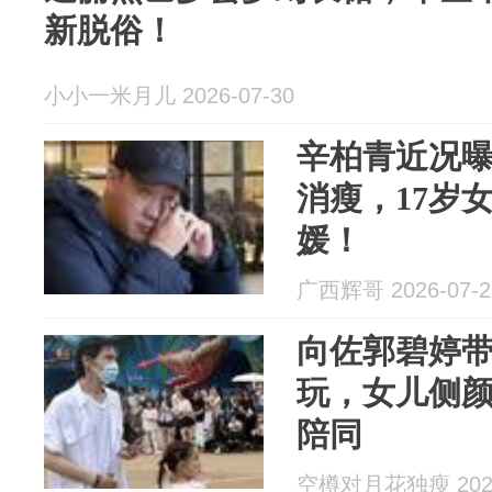
新脱俗！
小小一米月儿 2026-07-30
辛柏青近况
消瘦，17岁
媛！
广西辉哥 2026-07-2
向佐郭碧婷
玩，女儿侧
陪同
空樽对月花独瘦 2026