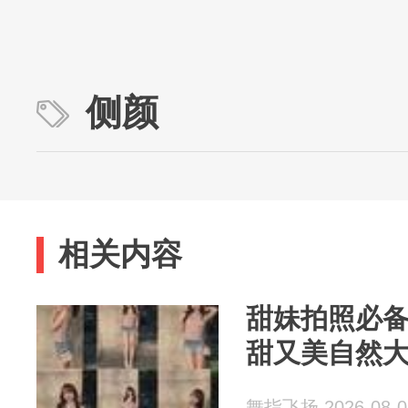
侧颜
相关内容
甜妹拍照必备
甜又美自然
舞指飞扬 2026-08-0