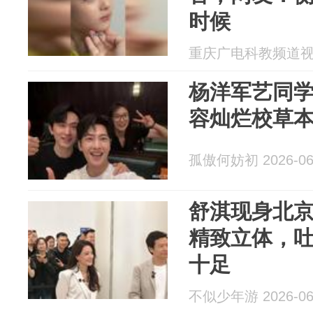
时候
重庆广电科教频道视频部
杨洋军艺同
容灿烂校草
孤傲何妨初 2026-06
舒淇现身北
精致立体，
十足
不似少年游 2026-06