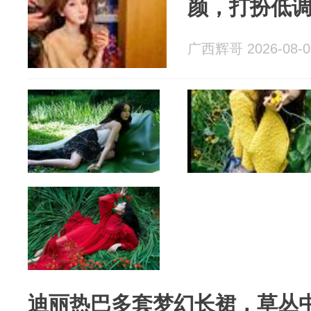
颜，打扮低
广西辉哥 2026-08-0
迪丽热巴多套梦幻长裙，草丛