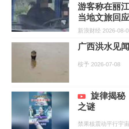
游客称在丽
当地文旅回
新浪财经 2026-08-0
广西洪水见
桉予 2026-07-08
旋律揭秘
之谜
禁果核震动平行宇宙o 2