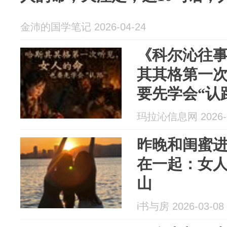
金沛的国学笔记 2026-04-24
《科尔沁往
其其格第一
要先学会“认
玛拉沁信息网 2026-0
昨晚和闺蜜
在一起：女
山
i书与房 2026-03-08