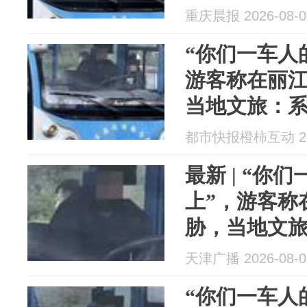
不标准、表
重庆晨报 2026-08-0
被约谈训诫
“你们一车人
游客称在丽
当地文旅：
不标准、表
都市快报橙柿互动 202
被约谈训诫
最新 | “你
上”，游客称
胁，当地文
天津广播 2026-08-0
“你们一车人