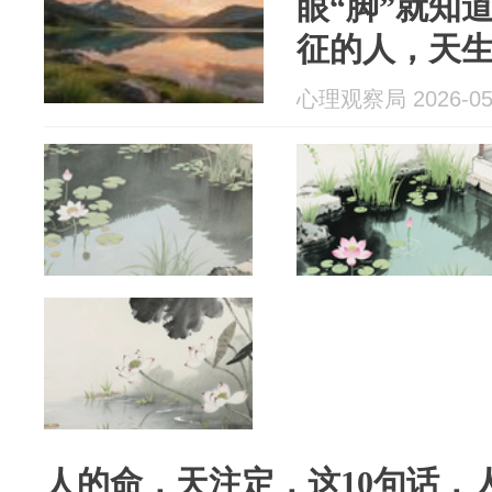
眼“脚”就知
征的人，天生
老越有钱
心理观察局 2026-05
人的命，天注定，这10句话，