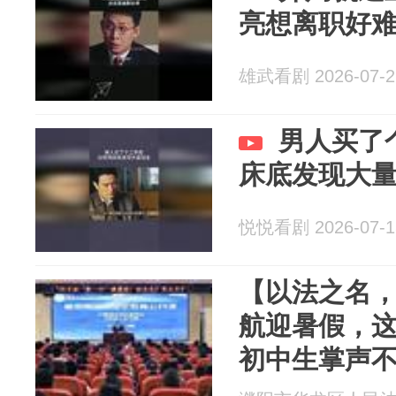
亮想离职好
雄武看剧 2026-07-2
男人买了
床底发现大
悦悦看剧 2026-07-1
【以法之名
航迎暑假，
初中生掌声