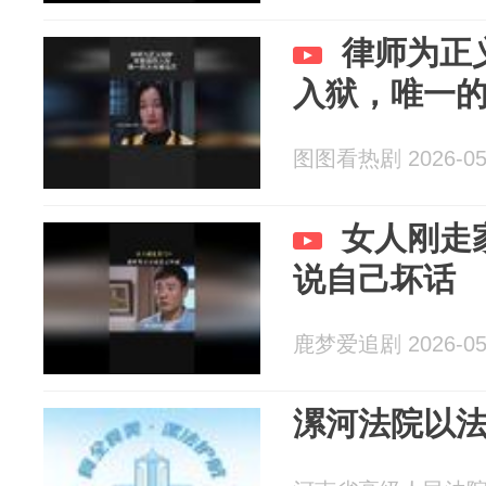
律师为正
入狱，唯一
图图看热剧 2026-05
女人刚走
说自己坏话
鹿梦爱追剧 2026-05
漯河法院以