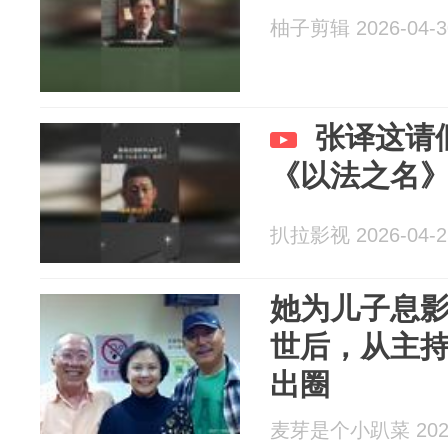
柚子剪辑 2026-04-3
张译这请
《以法之名
扒拉影视 2026-04-2
她为儿子息
世后，从主
出圈
麦芽是个小趴菜 2026