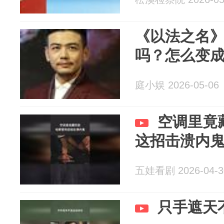
《以法之名
吗？怎么变
庭小娱 2026-05-06
空调里竟
这招击溃内
五娃看剧 2026-04-3
只手遮天