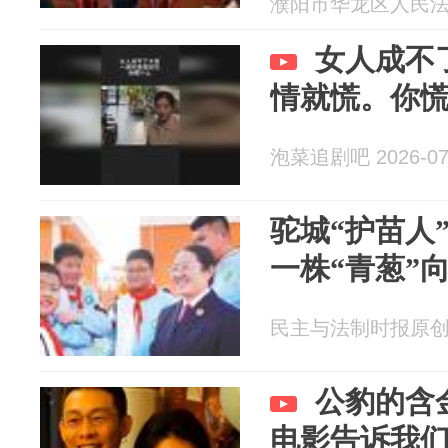
濮阳市华龙区人民法院 2
女人成不
情就慌。你
泡菜追剧吧 2026-07
驼城“护苗人
一株“青葱”
民主与法制时报原创新闻
公豹的含
电影告诉我们