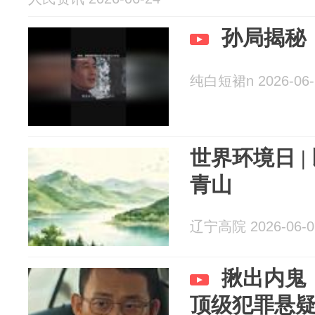
孙局揭秘
纯白短裙n 2026-06-
世界环境日 |
青山
辽宁高院 2026-06-0
揪出内鬼
顶级犯罪悬