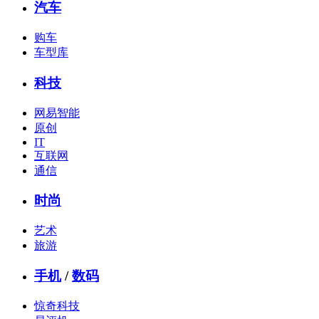
汽车
购车
车型库
科技
网易智能
原创
IT
互联网
通信
时尚
艺术
旅游
手机
/
数码
惊奇科技