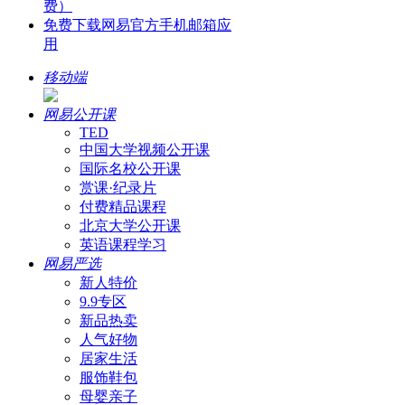
费）
免费下载网易官方手机邮箱应
用
移动端
网易公开课
TED
中国大学视频公开课
国际名校公开课
赏课·纪录片
付费精品课程
北京大学公开课
英语课程学习
网易严选
新人特价
9.9专区
新品热卖
人气好物
居家生活
服饰鞋包
母婴亲子