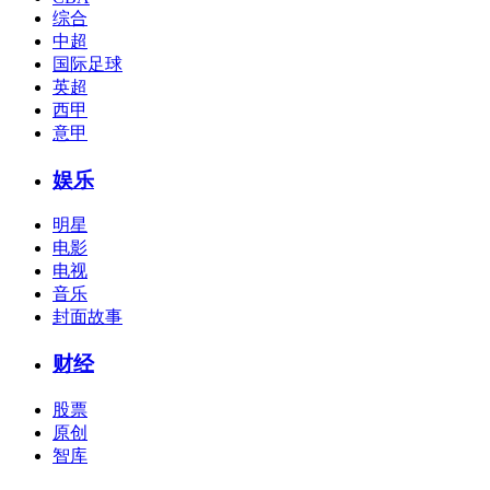
综合
中超
国际足球
英超
西甲
意甲
娱乐
明星
电影
电视
音乐
封面故事
财经
股票
原创
智库