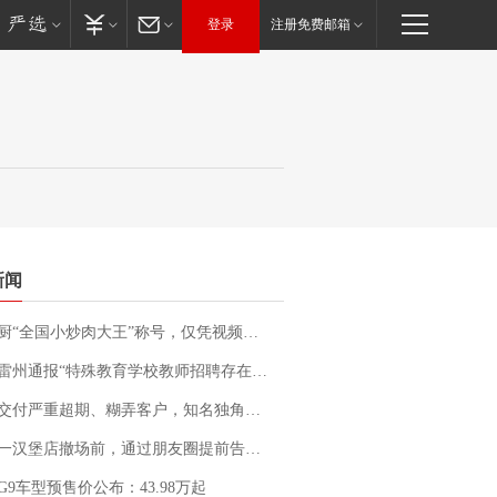
登录
注册免费邮箱
新闻
“全国小炒肉大王”称号，仅凭视频评出？中国烹饪协会回应
通报“特殊教育学校教师招聘存在违规行为”：已启动问责程序 副校长被停职
期、糊弄客户，知名独角兽车企创始人回应：都没证据，将依法采取措施，“本人长期与美国交管局保持沟通，对方表示肯定”
撤场前，通过朋友圈提前告知逐一退费，有顾客仅剩1元也全被退回，分文不少；顾客：言而有信，让人感动
G9车型预售价公布：43.98万起