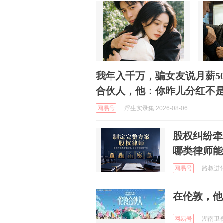
我年入千万，骗女友说月薪5
合伙人，他：你昨儿分红不是
网易号
浮生实录集 2026-08-06
股权纠纷牵
哪类律师能
网易号
路叔进化论
在伦敦，他
网易号
湖南卫视 