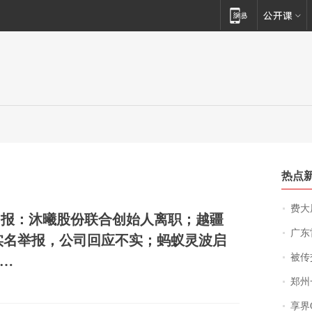
热点
费大厨
周报：沐曦股份联合创始人离职；越疆
广东雷州
实名举报，公司回应不实；蚂蚁灵波启
被传交付严重超
…
郑州一汉堡店
享界