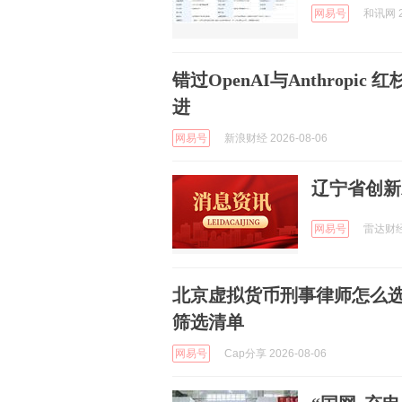
网易号
和讯网 2
错过OpenAI与Anthrop
进
网易号
新浪财经 2026-08-06
辽宁省创新
网易号
雷达财经 
北京虚拟货币刑事律师怎么
筛选清单
网易号
Cap分享 2026-08-06