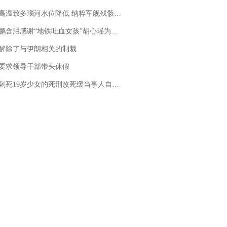
高温致多瑙河水位降低 纳粹军舰残骸重见天日
地铁吐血女孩”胡心瑶为嫣然天使捐99999元：这份捐赠太沉重，尊重其捐赠意愿，个人向胡心瑶和她的病友之家各捐赠99999元
解除了与伊朗相关的制裁
要求领导干部带头休假
19岁少女的死刑改死缓当事人自述：出狱11年间始终刻意躲避被害人家属