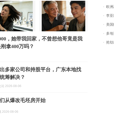
欧洲
李亚鹏含泪感谢“
美国
多地
000，她带我回家，不曾想他哥竟是我
抢劫刺死
刚拿400万吗？
出多家公司和持股平台，广东本地找
统筹解决？
 2026-08-06
们从爆改毛坯房开始
2026-08-06