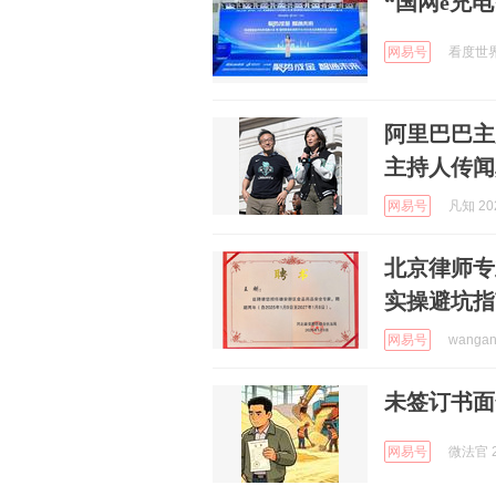
“国网e充
网易号
看度世界 
阿里巴巴主
主持人传闻
网易号
凡知 202
北京律师专
实操避坑指
网易号
wangan
未签订书面
网易号
微法官 2