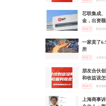
网易号
远洋生活家
芯联集成、
金，出资额7
网易号
慧姐读财 
一家卖了6
所
网易号
法律先生 
朋友合伙创
和收益该怎
网易号
家住朝阳 
上海商事诉