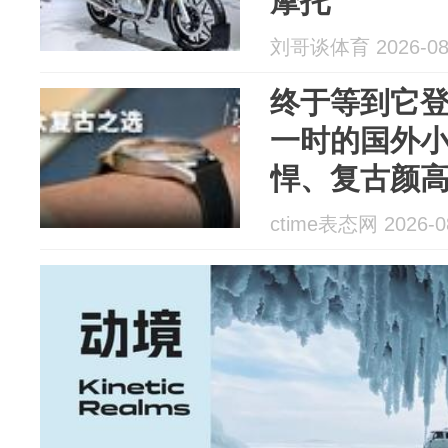
摩托
刘哥谈体育 2026-08
终于等到它
一时的国外
悍、复古颜
眼球！
ctime表态网 2026-0