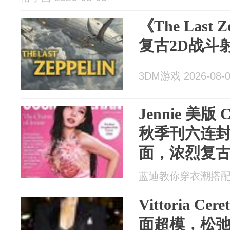
《The Last
复古2D战斗
3DM游戏 2026-08-
Jennie 美版
秋季刊六连
面，浓烈复
蓝迪教你穿衣潮搭配 20
Vittoria Ce
面超模，松