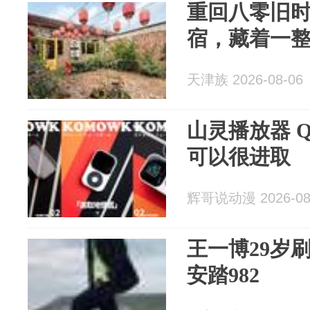
重回八零旧
宿，藏着一
天津族 2026-08-06
山灵播放器 
可以很进取
辉哥说动漫 2026-08
王一博29岁
安踏982