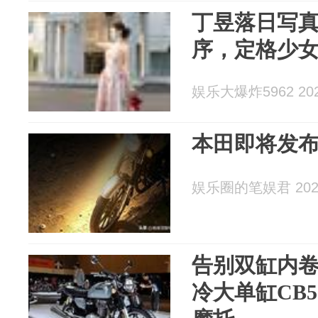
丁昱落日写真
序，定格少
娱乐大爆炸5962 2026
本田即将发布1
娱乐圈的笔娱君 2026
告别双缸内卷 
冷大单缸CB5