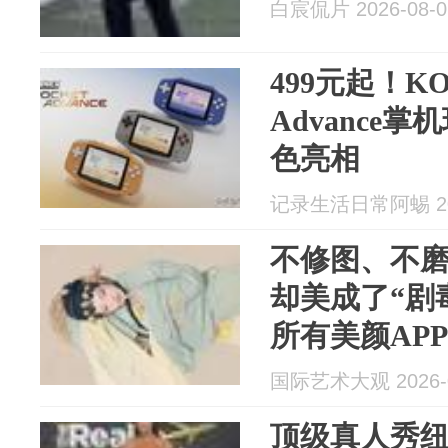
白宸侃片 2026-08-0
499元起！KON
Advance
色亮相
记录生活日常阿蜴 202
不修图、不
却美成了“剧
所有美颜APP
国际艺术大观 2026-0
顶级真人秀纽