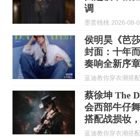
调
墨薷桃桃 2026-08-0
侯明昊《芭
封面：十年
奏响全新序
蓝迪教你穿衣潮搭配 20
蔡徐坤 The 
会西部牛仔
搭配战损妆
野性西部歌
蓝迪教你穿衣潮搭配 20