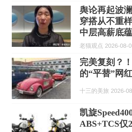
舆论再起波
穿搭从不重
中层高薪底
老猫观点 2026-08-0
完美复刻？
的“平替”网
十三的美旅 2026-08
凯旋Speed4
ABS+TCS仅2