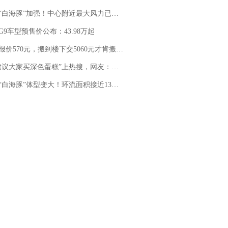
白海豚”加强！中心附近最大风力已达15级 最新研判
G9车型预售价公布：43.98万起
价570元，搬到楼下交5060元才肯搬上楼！女子傻眼了……
建议大家买深色蛋糕”上热搜，网友：天塌了！
白海豚”体型变大！环流面积接近13个浙江那么大