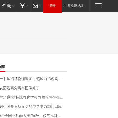
登录
注册免费邮箱
新闻
招聘物理教师，笔试前13名均遭淘汰？教育局：已叫停招聘，成立调查组全面核查
表面最高分辨率图像来了
通报“特殊教育学校教师招聘存在违规行为”：已启动问责程序 副校长被停职
24小时开着反而更省电？电力部门回应
“全国小炒肉大王”称号，仅凭视频评出？中国烹饪协会回应