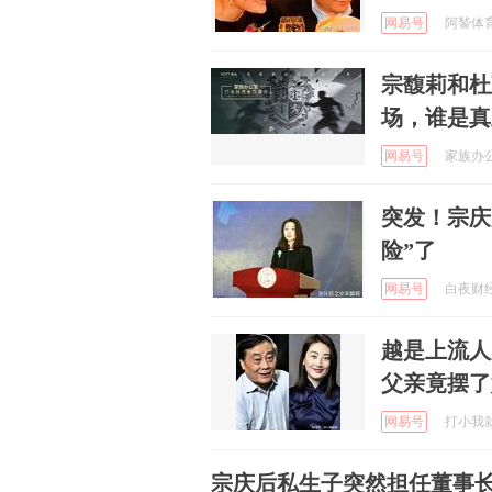
网易号
阿諬体育评
宗馥莉和杜
场，谁是真
网易号
家族办公室
突发！宗庆
险”了
网易号
白夜财经 
越是上流人
父亲竟摆了
网易号
打小我就醜
宗庆后私生子突然担任董事