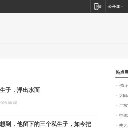
热点
佛山一中学
生子，浮出水面
太阳
026-08-08
广东雷州
空调
想到，他留下的三个私生子，如今把
费大厨