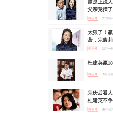
越是上流人
父亲竟摆了
网易号
大鱼简科 
太狠了！赢
营，宗馥莉
网易号
哄动一时啊
杜建英赢1
网易号
青杉依旧啊
宗庆后看人
杜建英不争
网易号
趣味萌宠的