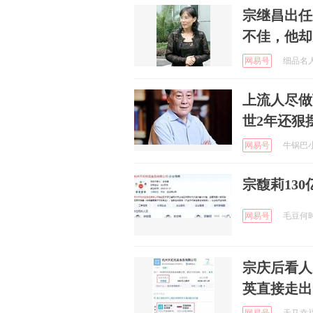
宗继昌出任
不佳，他却
网易号
细品名人 
上流人尽做
世2年还狠
网易号
牛锅巴小钒
宗馥莉13
网易号
毛豆何时归
宗庆后看人
英直接走出