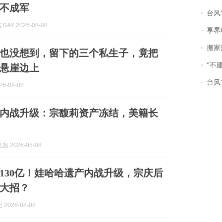
不成军
台风“
AY 2026-08-08
享界
搬家报
也没想到，留下的三个私生子，竟把
“不
悬崖边上
台风“
6-08-08
内战升级：宗馥莉资产冻结，美籍长
 2026-08-08
130亿！娃哈哈遗产内战升级，宗庆后
大招？
2026-08-08