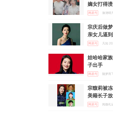
嫡女打得溃
网易号
潋滟晴方D
宗庆后做梦
亲女儿逼到
网易号
凡知 202
娃哈哈家族
子出手
网易号
随梦而飞起
宗馥莉被冻
美籍长子放
网易号
阅微札记 