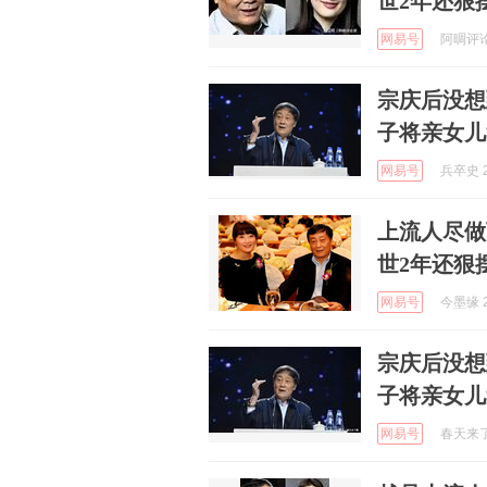
世2年还狠
网易号
阿晭评论哥
宗庆后没想
子将亲女儿
网易号
兵卒史 2
上流人尽做
世2年还狠
网易号
今墨缘 2
宗庆后没想
子将亲女儿
网易号
春天来了啊