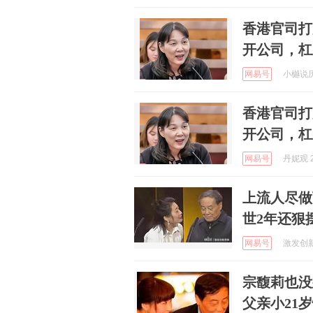
香港官司打
开公司，杠
网易号
小樾说历史
香港官司打
开公司，杠
网易号
丹妮观 2
上流人尽做
世2年还狠
网易号
激发创新思
宗馥莉也没
父亲小21