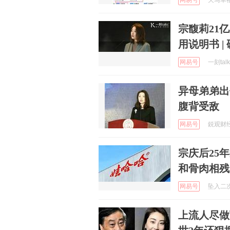
网易号
天马幸福的
宗馥莉21
用说明书 |
网易号
一刻tal
异母弟弟出
腹背受敌
网易号
鋭观财经 
宗庆后25
和骨肉相残
网易号
坠入二次元
上流人尽做