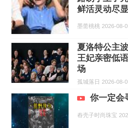
鲜活灵动尽
墨薷桃桃 2026-08-0
夏洛特公主
王妃亲密低
场
孤城落日 2026-08-0
你一定会
舂壳子时尚珠宝 2026