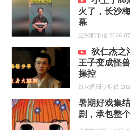
小王子8
火了，长沙
幕
三湘都市报 2026-07
狄仁杰之
王子变成怪
操控
灯火阑珊映剪辑 2026
暑期好戏集
剧，承包整