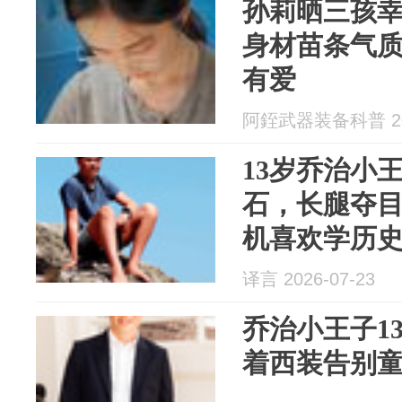
孙莉晒三孩幸
身材苗条气
有爱
阿銍武器装备科普 202
13岁乔治小
石，长腿夺
机喜欢学历
译言 2026-07-23
乔治小王子1
着西装告别