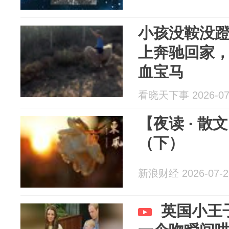
小孩没鞍没
上奔驰回家
血宝马
看晓天下事 2026-07
【夜读 · 
（下）
新浪财经 2026-07-2
英国小王