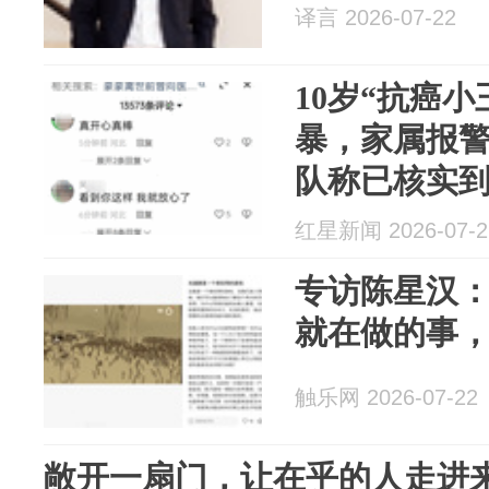
译言 2026-07-22
10岁“抗癌
暴，家属报警
队称已核实
系一成年男
红星新闻 2026-07-2
专访陈星汉：
就在做的事
触乐网 2026-07-22
敞开一扇门，让在乎的人走进