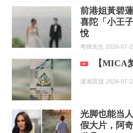
前港姐黃碧
喜陀「小王
悅
粤睇先生 2026-07-2
【MIC
潇湘晨报 2026-07-2
光脚也能当
假大片，阿