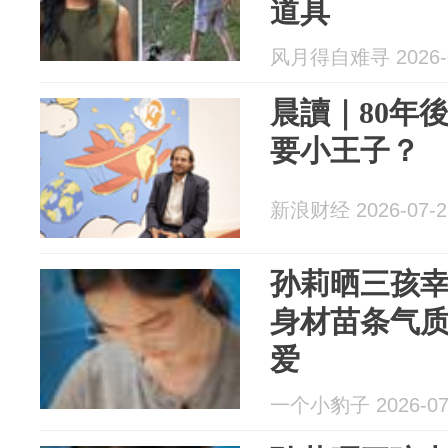
道具
风月得自难寻 2026-0
晨讀｜80年
要小王子？
新浪财经 2026-07-2
孙莉晒三孩幸
身材苗条气
爱
一个小豹子 2026-07