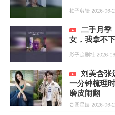
柚子剪辑 2026-06-2
二手月季
女，我拿不
影子追剧社 2026-06
刘美含张
一分钟梳理
磨皮闹翻
贵圈星娱 2026-06-2