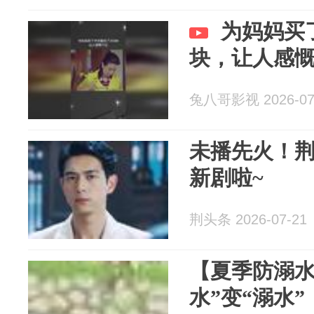
为妈妈买了
块，让人感
兔八哥影视 2026-07
未播先火！
新剧啦~
荆头条 2026-07-21
【夏季防溺水
水”变“溺水”