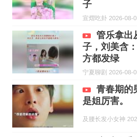
子
宣熠吃卦 2026-08-0
管乐拿出
子，刘美含
方都发绿
宁夏聊剧 2026-08-0
青春期的
是姐厉害。
及腰长发小女神 2026