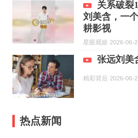
关系破裂
刘美含，一
耕影视
星眼观娱 2026-06-2
张远刘美
精彩背后 2026-06-2
热点新闻