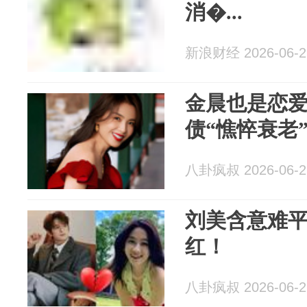
消�...
新浪财经 2026-06-2
金晨也是恋
债“憔悴衰老
八卦疯叔 2026-06-2
刘美含意难
红！
八卦疯叔 2026-06-2