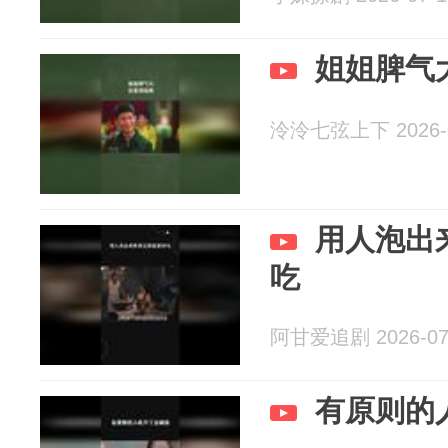
姐姐脾气
泠泠七弦上下 2026-0
用人泡出
吃
阿甘爱追剧 2026-07
有原则的