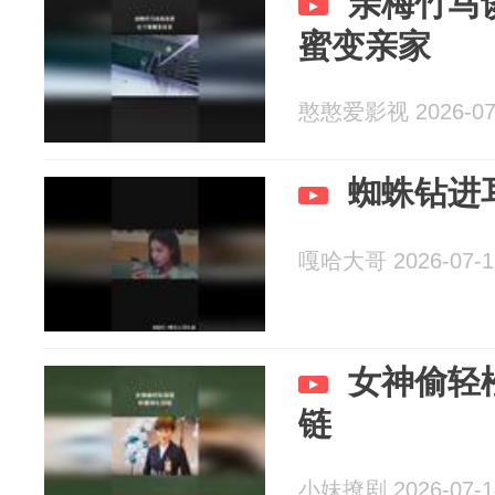
亲梅竹马
蜜变亲家
憨憨爱影视 2026-07
蜘蛛钻进
嘎哈大哥 2026-07-1
女神偷轻
链
小妹撩剧 2026-07-1