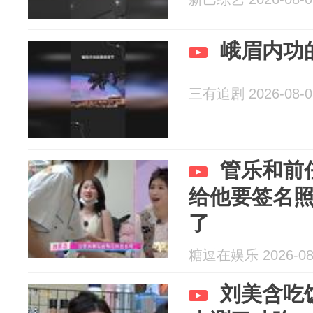
峨眉内功
三有追剧 2026-08-0
管乐和前
给他要签名
了
糖逗在娱乐 2026-08
刘美含吃