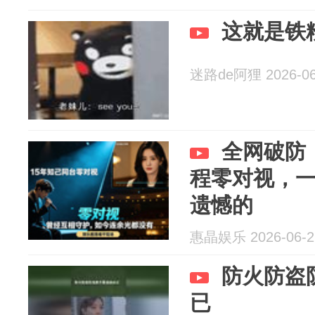
这就是铁
迷路de阿狸 2026-06
全网破防
程零对视，
遗憾的
惠晶娱乐 2026-06-2
防火防盗
已