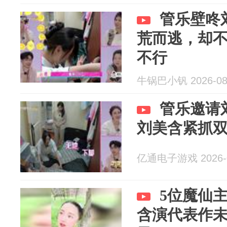
管乐壁咚
荒而逃，却
不行
牛锅巴小钒 2026-08
管乐邀请
刘美含紧抓
亿通电子游戏 2026-0
5位魔仙
含演代表作