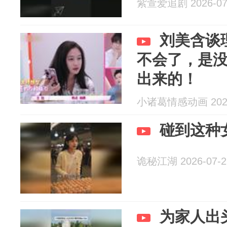
紫萱爱追剧 2026-07
刘美含谈
不会了，是
出来的！
小诸葛情感动画 2026
碰到这种
诡秘江湖 2026-07-2
为家人出