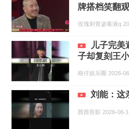
牌搭档笑翻
玫瑰刺青渗毒液q 2026
儿子完美
子却复刻王
格仔娱乐圈 2026-06
刘能：这
茜茜剪影 2026-06-1