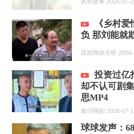
风华故事 2026-07-2
《乡村爱
负 那刘能就
甜甜聊娱乐呀 2026-0
投资过亿
却不认可剧
思MP4
嵩仔聊剧 2026-07-1
球球发声：6