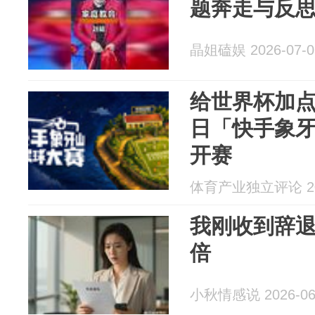
题奔走与反
晶姐磕娱 2026-07-0
给世界杯加点
日「快手象
开赛
体育产业独立评论 202
我刚收到辞退
倍
小秋情感说 2026-06