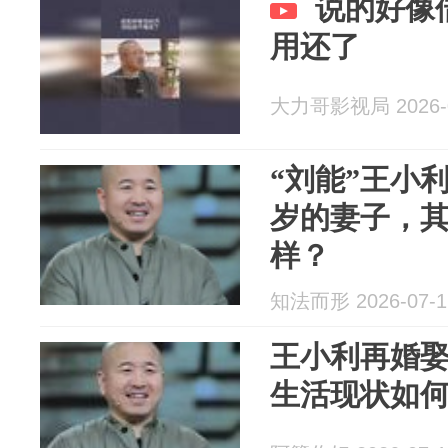
说的好像
用还了
大力哥影视局 2026-0
“刘能”王小
岁的妻子，
样？
知法而形 2026-07-1
王小利再婚娶
生活现状如