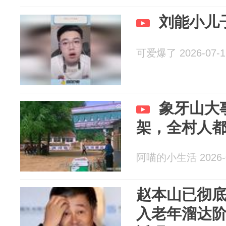
刘能小儿
可爱爆了 2026-07-1
象牙山大
架，全村人
阿喵的小生活 2026-0
赵本山已彻
入老年溜达