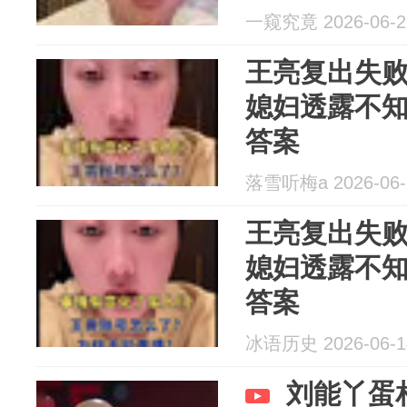
一窥究竟 2026-06-2
王亮复出失
媳妇透露不
答案
落雪听梅a 2026-06-
王亮复出失
媳妇透露不
答案
冰语历史 2026-06-1
刘能丫蛋