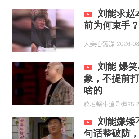
刘能求赵
前为何束手
人美心荡漾 2026-08
刘能 爆
象，不提前
啥的
骑着蜗牛追导弹85 202
刘能嫌矮
句话整破防