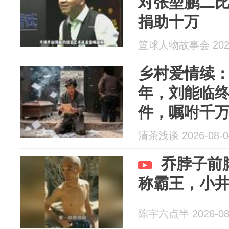
对张堃鹏二
捐助十万
篮球人物故事会 2026
乡村爱情续
年，刘能临
件，嘱咐千
翻出后，看
清茶浅谈 2026-08-0
乔脖子前
称霸王，小
陈宇六点半 2026-08