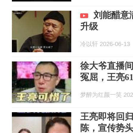
刘能醋意
升级
冷以轩 2026-06-13
徐大爷直播
冤屈，王亮6
梦醉为红颜一笑 2026
王亮即将回
陈，宣传势