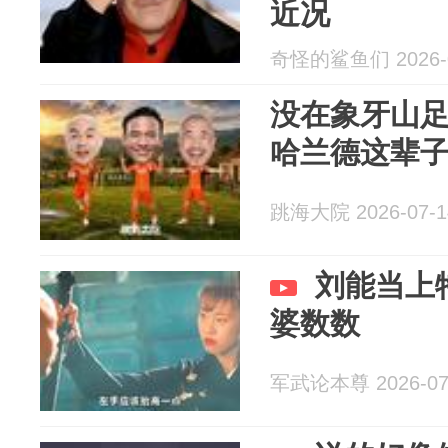
近况
奇怪的鲨鱼们 2026-0
没在象牙山
哈兰德这辈
跳海大院 2026-07-1
刘能当上特
婆数数
军武论本尊 2026-07