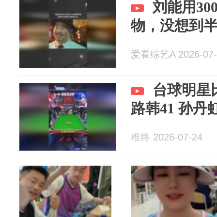
刘能用3
物，没想到
爱看综艺A 2026-07-
台球明星比
路韩41 孙丹
稚终 2026-07-24