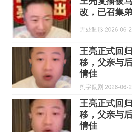
王亮复播被
改，已召集
无处遁形 2026-06-2
王亮正式回
移，父亲与
情佳
奥字侃剧 2026-06-2
王亮正式回
移，父亲与
情佳