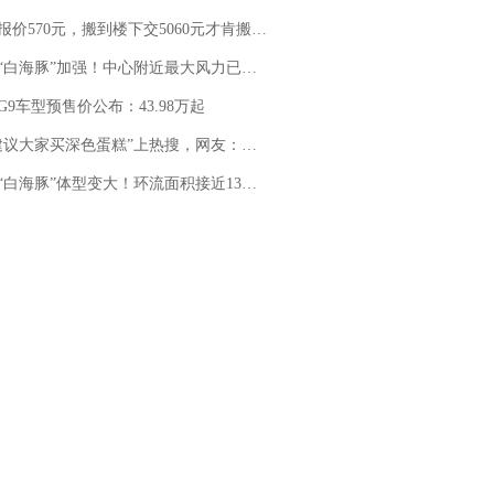
价570元，搬到楼下交5060元才肯搬上楼！女子傻眼了……
白海豚”加强！中心附近最大风力已达15级 最新研判
G9车型预售价公布：43.98万起
建议大家买深色蛋糕”上热搜，网友：天塌了！
白海豚”体型变大！环流面积接近13个浙江那么大