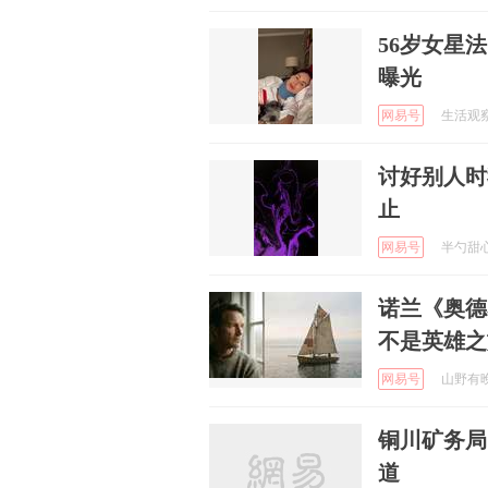
56岁女星
曝光
网易号
生活观察员
讨好别人时
止
网易号
半勺甜心事
诺兰《奥德
不是英雄之
网易号
山野有晚风
铜川矿务局
道