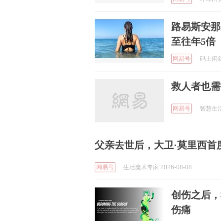
路易斯安那
至往年5倍
网易号
码上闲叙 
救人者也需
网易号
智慧生活笔
父亲去世后，大卫·莫里西首
网易号
生活魔术专家 2026-08-08
创伤之后，
伤痛