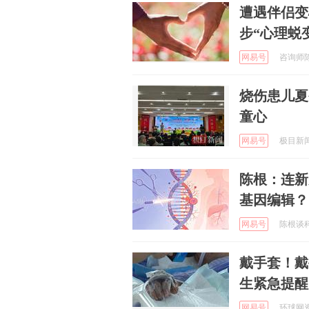
遭遇伴侣变
步“心理蜕
网易号
咨询师陈曼
烧伤患儿夏
童心
网易号
极目新闻 
陈根：连新
基因编辑？
网易号
陈根谈科技
戴手套！戴
生紧急提醒
网易号
环球网资讯