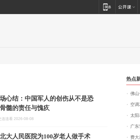
热点
佛山一中学
场心结：中国军人的创伤从不是恐
空调
骨髓的责任与愧疚
太阳
连看 2026-08-08
广东雷州
北大人民医院为100岁老人做手术
费大厨