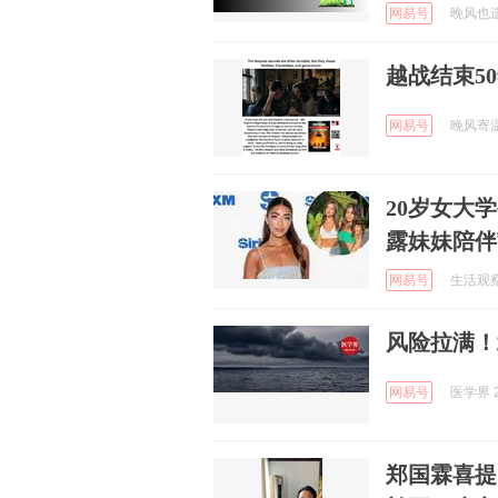
网易号
晚风也遗憾
越战结束5
网易号
晚风寄温柔
20岁女大
露妹妹陪伴
网易号
生活观察员
风险拉满！
网易号
医学界 2
郑国霖喜提“巨型工牌”