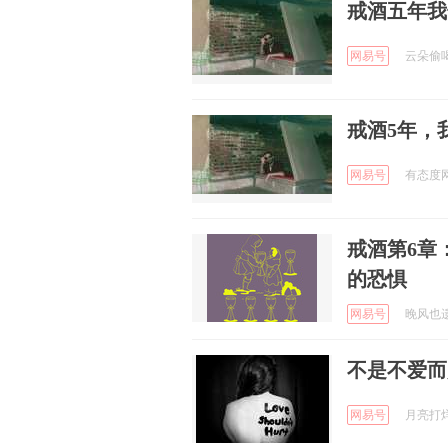
戒酒五年我
网易号
云朵偷喝奶
戒酒5年，
网易号
有态度网友
戒酒第6章
的恐惧
网易号
晚风也遗憾
不是不爱而
网易号
月亮打烊了