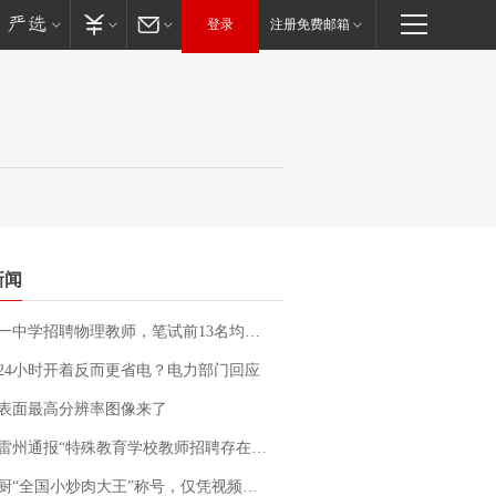
登录
注册免费邮箱
新闻
招聘物理教师，笔试前13名均遭淘汰？教育局：已叫停招聘，成立调查组全面核查
24小时开着反而更省电？电力部门回应
表面最高分辨率图像来了
通报“特殊教育学校教师招聘存在违规行为”：已启动问责程序 副校长被停职
“全国小炒肉大王”称号，仅凭视频评出？中国烹饪协会回应