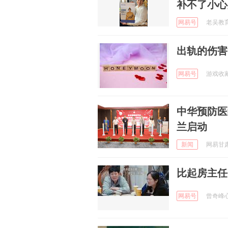
补不了小心
网易号
老吴教育课
出轨的伤害
网易号
游戏收藏指
中华预防医
兰启动
新闻
网易甘肃 
比起房主任
网易号
曾奇峰心理